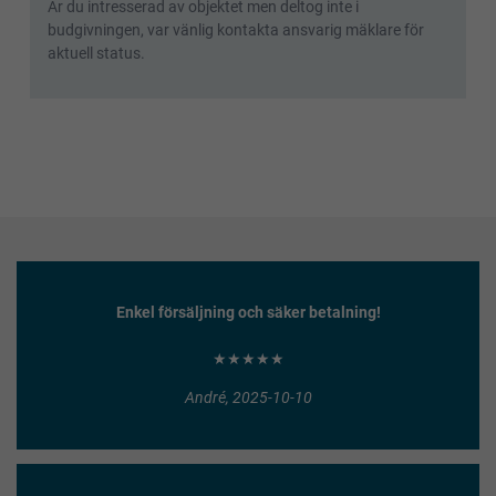
Är du intresserad av objektet men deltog inte i
budgivningen, var vänlig kontakta ansvarig mäklare för
aktuell status.
Enkel försäljning och säker betalning!
★★★★★
André, 2025-10-10