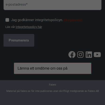
Jag godkänner integritetspolicyn.
(Obligatoriskt)
Läs vår
Integritetspolicy här
Facebook
Instag
Linke
Yo
Fabeo
Material på fabeo.se får inte publiceras utan skriftligt medgivande av Fabeo AB