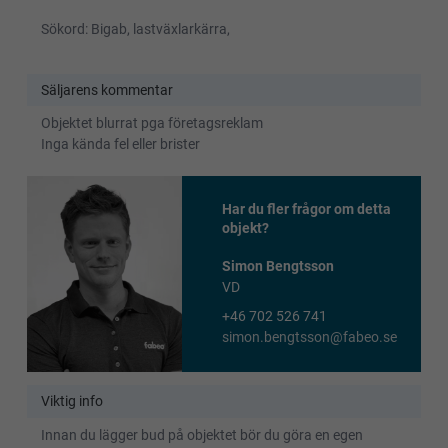
Sökord: Bigab, lastväxlarkärra,
Säljarens kommentar
Objektet blurrat pga företagsreklam
Inga kända fel eller brister
Har du fler frågor om detta
objekt?
Simon Bengtsson
VD
+46 702 526 741
simon.bengtsson@fabeo.se
Viktig info
Innan du lägger bud på objektet bör du göra en egen