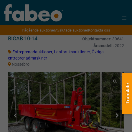
Pågående auktioner
Avslutade auktioner
Kontakta oss
BIGAB 10-14
Objektnummer:
30641
Årsmodell:
2022
Entreprenadauktioner
,
Lantbruksauktioner
,
Övriga
entreprenadmaskiner
Nossebro
Translate