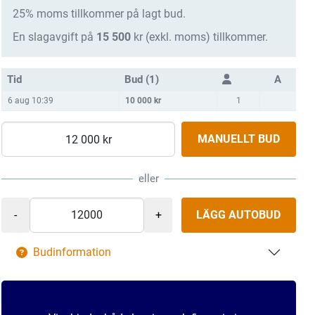
25% moms tillkommer på lagt bud.
En slagavgift på
15 500
kr (exkl. moms) tillkommer.
Tid
Bud (1)
A
6 aug 10:39
10 000
kr
1
MANUELLT BUD
eller
LÄGG AUTOBUD
Budinformation