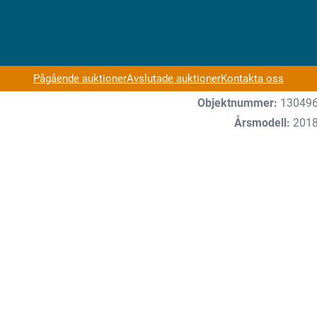
Pågående auktioner
Avslutade auktioner
Kontakta oss
Objektnummer:
13049
Årsmodell:
201