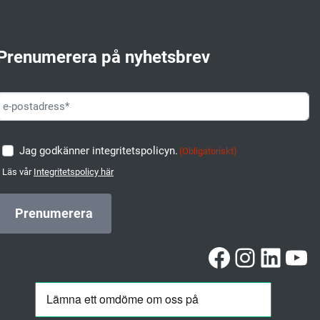
Prenumerera på nyhetsbrev
Jag godkänner integritetspolicyn.
(Obligatoriskt)
Läs vår
Integritetspolicy här
Facebook
Instag
Linke
Yo