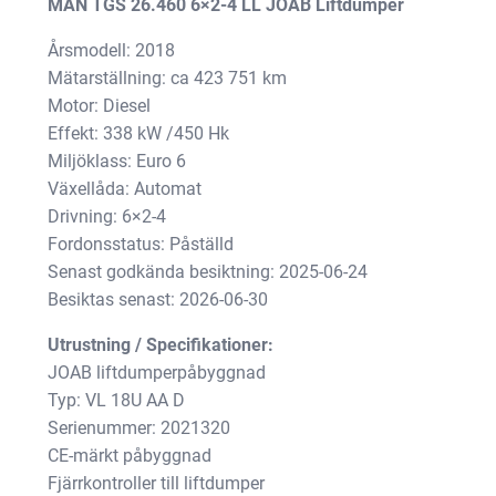
MAN TGS 26.460 6×2-4 LL JOAB Liftdumper
Årsmodell: 2018
Statistik
Mätarställning: ca 423 751 km
För att vi ska
Motor: Diesel
kunna
Effekt: 338 kW /450 Hk
förbättra
Miljöklass: Euro 6
hemsidans
funktionalitet
Växellåda: Automat
och
Drivning: 6×2-4
uppbyggnad,
Fordonsstatus: Påställd
baserat på
Senast godkända besiktning: 2025-06-24
hur
Besiktas senast: 2026-06-30
hemsidan
används.
Utrustning / Specifikationer:
JOAB liftdumperpåbyggnad
Typ: VL 18U AA D
Upplevelse
För att vår
Serienummer: 2021320
hemsida ska
CE-märkt påbyggnad
prestera så
Fjärrkontroller till liftdumper
bra som