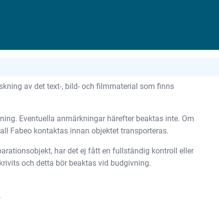
ning av det text-, bild- och filmmaterial som finns
tning. Eventuella anmärkningar härefter beaktas inte. Om
skall Fabeo kontaktas innan objektet transporteras.
rationsobjekt, har det ej fått en fullständig kontroll eller
rivits och detta bör beaktas vid budgivning.
.