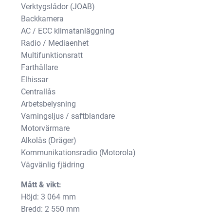
Verktygslådor (JOAB)
möjligt
Backkamera
under ditt
besök. Om
AC / ECC klimatanläggning
du nekar de
Radio / Mediaenhet
här kakorna
Multifunktionsratt
kommer viss
Farthållare
funktionalitet
Elhissar
att försvinna
från
Centrallås
hemsidan.
Arbetsbelysning
Varningsljus / saftblandare
Motorvärmare
Marknadsföring
Alkolås (Dräger)
Genom att dela
Kommunikationsradio (Motorola)
med dig av dina
Vägvänlig fjädring
intressen och ditt
beteende när du
Mått & vikt:
surfar ökar du
chansen att få se
Höjd: 3 064 mm
personligt
Bredd: 2 550 mm
anpassat innehåll