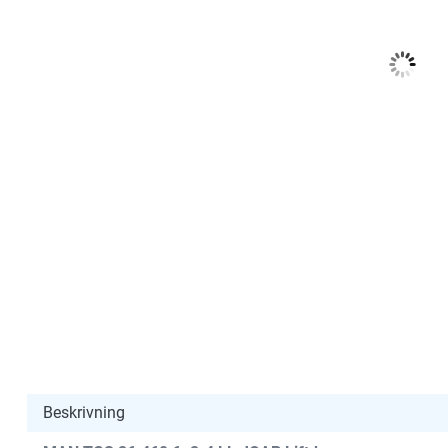
Nödvändiga
Dessa kakor
går inte att
välja bort. De
behövs för
att hemsidan
över huvud
Beskrivning
taget ska
fungera.