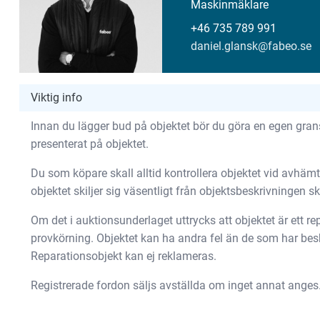
Maskinmäklare
+46 735 789 991
daniel.glansk@fabeo.se
Viktig info
Innan du lägger bud på objektet bör du göra en egen gransk
presenterat på objektet.
Du som köpare skall alltid kontrollera objektet vid avhäm
objektet skiljer sig väsentligt från objektsbeskrivningen 
Om det i auktionsunderlaget uttrycks att objektet är ett repa
provkörning. Objektet kan ha andra fel än de som har besk
Reparationsobjekt kan ej reklameras.
Registrerade fordon säljs avställda om inget annat anges