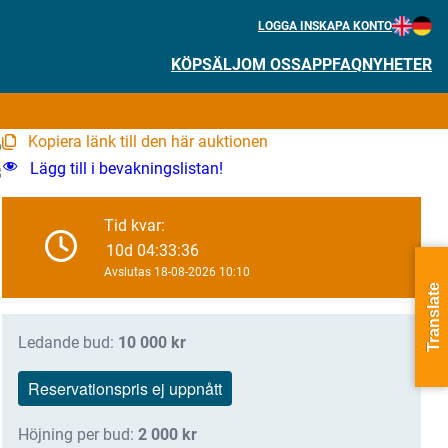
LOGGA IN
SKAPA KONTO
KÖP
SÄLJ
OM OSS
APP
FAQ
NYHETER
Kopiera länk till den här auktionen
6
Lägg till i bevakningslistan!
8
Tid kvar:
10d 04:33:35
Avslutas 18-08-2026 10:10
Translate
Ledande bud:
10 000
kr
Reservationspris ej uppnått
Höjning per bud:
2 000
kr