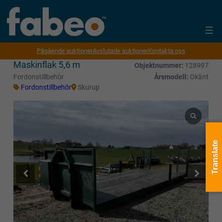
Pågående auktioner
Avslutade auktioner
Kontakta oss
Maskinflak 5,6 m
Objektnummer:
128997
Fordonstillbehör
Årsmodell:
Okänt
Fordonstillbehör
Skurup
Translate