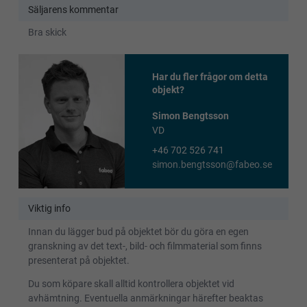
Säljarens kommentar
Bra skick
Har du fler frågor om detta
objekt?
Simon Bengtsson
VD
+46 702 526 741
simon.bengtsson@fabeo.se
Viktig info
Innan du lägger bud på objektet bör du göra en egen
granskning av det text-, bild- och filmmaterial som finns
presenterat på objektet.
Du som köpare skall alltid kontrollera objektet vid
avhämtning. Eventuella anmärkningar härefter beaktas