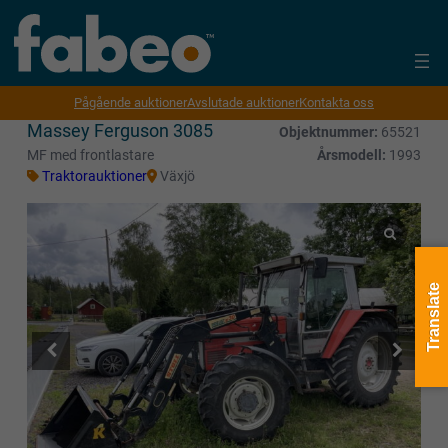
Pågående auktioner
Avslutade auktioner
Kontakta oss
Massey Ferguson 3085
Objektnummer:
65521
MF med frontlastare
Årsmodell:
1993
Traktorauktioner
Växjö
Translate