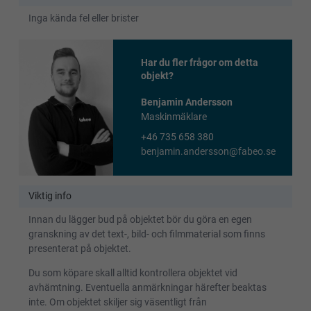
Inga kända fel eller brister
Har du fler frågor om detta
objekt?
Benjamin Andersson
Maskinmäklare
+46 735 658 380
benjamin.andersson@fabeo.se
Viktig info
Innan du lägger bud på objektet bör du göra en egen
granskning av det text-, bild- och filmmaterial som finns
presenterat på objektet.
Du som köpare skall alltid kontrollera objektet vid
avhämtning. Eventuella anmärkningar härefter beaktas
inte. Om objektet skiljer sig väsentligt från