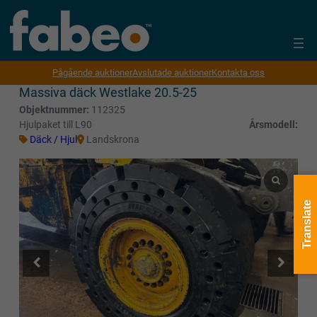
Pågående auktioner
Avslutade auktioner
Kontakta oss
Massiva däck Westlake 20.5-25
Objektnummer:
112325
Hjulpaket till L90
Årsmodell:
Däck / Hjul
Landskrona
Translate