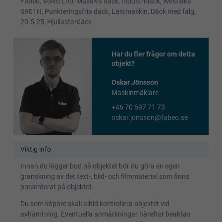
Fabeo, Volvo L90, Massiva däck, Industridäck, Westlake
SR01H, Punkteringsfria däck, Lastmaskin, Däck med fälg,
20.5-25, Hjullastardäck
Har du fler frågor om detta
objekt?
Oskar Jönsson
Maskinmäklare
+46 70 697 71 73
oskar.jonsson@fabeo.se
Viktig info
Innan du lägger bud på objektet bör du göra en egen
granskning av det text-, bild- och filmmaterial som finns
presenterat på objektet.
Du som köpare skall alltid kontrollera objektet vid
avhämtning. Eventuella anmärkningar härefter beaktas