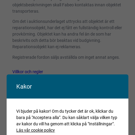
objektsbeskrivningen skall Fabeo kontaktas innan objektet
transporteras.
Om det i auktionsunderlaget uttrycks att objektet är ett
reparationsobjekt, har det ej fått en fullständig kontroll eller
provkörning. Objektet kan ha andra fel än de som har
beskrivits och detta bör beaktas vid budgivning.
Reparationsobjekt kan ej reklameras.
Registrerade fordon säljs avställda om inget annat anges.
Villkor och regler
Kopiera länk till den här auktionen
Kakor
Auktionen är avslutad
Är du intresserad av objektet men deltog inte i
budgivningen, var vänlig kontakta ansvarig mäklare för
Vi bjuder på kakor! Om du tycker det är ok, klickar du
aktuell status.
bara på "Acceptera alla". Du kan såklart välja vilken typ
av kakor du vill ha genom att klicka på "Inställningar".
Läs vår cookie policy