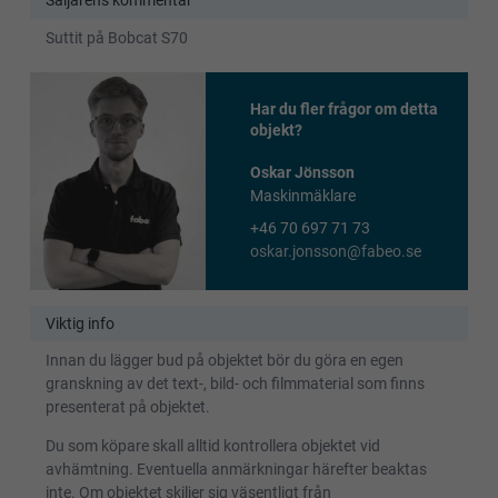
Säljarens kommentar
Suttit på Bobcat S70
Har du fler frågor om detta
objekt?
Oskar Jönsson
Maskinmäklare
+46 70 697 71 73
oskar.jonsson@fabeo.se
Viktig info
Innan du lägger bud på objektet bör du göra en egen
granskning av det text-, bild- och filmmaterial som finns
presenterat på objektet.
Du som köpare skall alltid kontrollera objektet vid
avhämtning. Eventuella anmärkningar härefter beaktas
inte. Om objektet skiljer sig väsentligt från