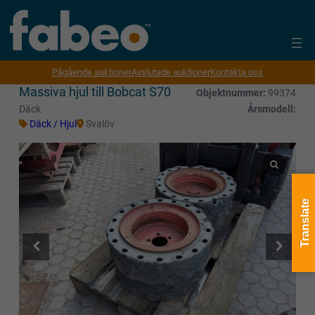
Pågående auktioner
Avslutade auktioner
Kontakta oss
Massiva hjul till Bobcat S70
Objektnummer:
99374
Däck
Årsmodell:
Däck / Hjul
Svalöv
Translate