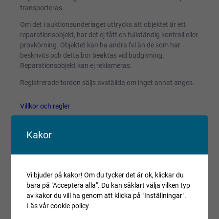
transporteras.
Om det i auktionsunderlaget uttrycks att objektet är ett
reparationsobjekt, har det ej fått en fullständig kontroll eller
provkörning. Objektet kan ha andra fel än de som har
beskrivits och detta bör beaktas vid budgivning.
Reparationsobjekt kan ej reklameras.
Registrerade fordon säljs avställda om inget annat anges.
Villkor och regler
Kopiera länk till den här auktionen
Kakor
Auktionen är avslutad
Är du intresserad av objektet men deltog inte i
budgivningen, var vänlig kontakta ansvarig mäklare för
Vi bjuder på kakor! Om du tycker det är ok, klickar du
aktuell status.
bara på "Acceptera alla". Du kan såklart välja vilken typ
av kakor du vill ha genom att klicka på "Inställningar".
Läs vår cookie policy