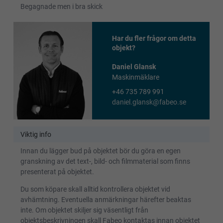
Begagnade men i bra skick
Har du fler frågor om detta
objekt?
Daniel Glansk
Maskinmäklare
+46 735 789 991
daniel.glansk@fabeo.se
Viktig info
Innan du lägger bud på objektet bör du göra en egen
granskning av det text-, bild- och filmmaterial som finns
presenterat på objektet.
Du som köpare skall alltid kontrollera objektet vid
avhämtning. Eventuella anmärkningar härefter beaktas
inte. Om objektet skiljer sig väsentligt från
objektsbeskrivningen skall Fabeo kontaktas innan objektet