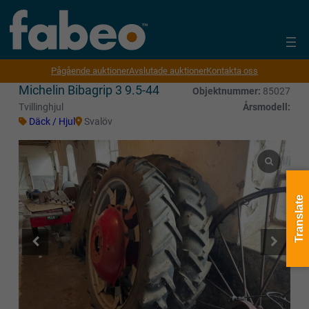
Pågående auktioner
Avslutade auktioner
Kontakta oss
Michelin Bibagrip 3 9.5-44
Objektnummer:
85027
Tvillinghjul
Årsmodell:
Däck / Hjul
Svalöv
Translate