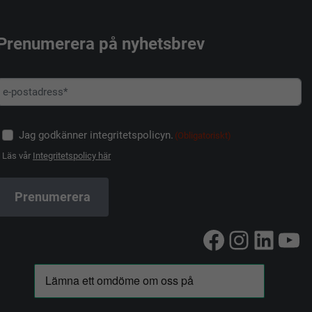
Prenumerera på nyhetsbrev
Jag godkänner integritetspolicyn.
(Obligatoriskt)
Läs vår
Integritetspolicy här
Facebook
Instag
Linke
Yo