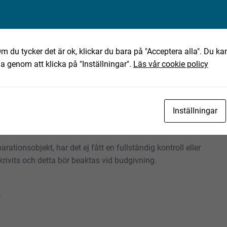
eo.se
m du tycker det är ok, klickar du bara på "Acceptera alla". Du kan
ha genom att klicka på "Inställningar".
Läs vår cookie policy
ning av det text-, bild- och filmmaterial som finns
Inställningar
tning. Eventuella anmärkningar härefter beaktas inte. Om
skall Fabeo kontaktas innan objektet transporteras.
rationsobjekt, har det ej fått en fullständig kontroll eller
rivits och detta bör beaktas vid budgivning.
.