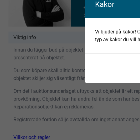
Kakor
+46 735 658 380
benjamin.andersson@fab
Vi bjuder på kakor! O
Viktig info
typ av kakor du vill 
Innan du lägger bud på objektet bör du göra en egen gransk
presenterat på objektet.
Du som köpare skall alltid kontrollera objektet vid avhäm
objektet skiljer sig väsentligt från objektsbeskrivningen 
Om det i auktionsunderlaget uttrycks att objektet är ett repa
provkörning. Objektet kan ha andra fel än de som har besk
Reparationsobjekt kan ej reklameras.
Registrerade fordon säljs avställda om inget annat anges
Villkor och regler