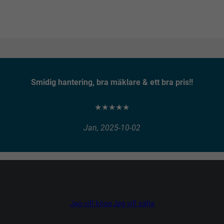
Smidig hantering, bra mäklare & ett bra pris!!
★★★★★
Jan, 2025-10-02
Jag vill köpa
Jag vill sälja