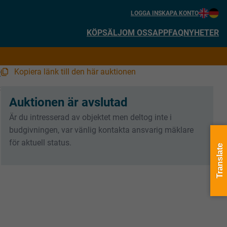
LOGGA IN
SKAPA KONTO
KÖP
SÄLJ
OM OSS
APP
FAQ
NYHETER
Kopiera länk till den här auktionen
2
:
Auktionen är avslutad
Är du intresserad av objektet men deltog inte i
budgivningen, var vänlig kontakta ansvarig mäklare
för aktuell status.
Translate