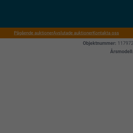
Pågående auktioner
Avslutade auktioner
Kontakta oss
Objektnummer:
11797
Årsmodell