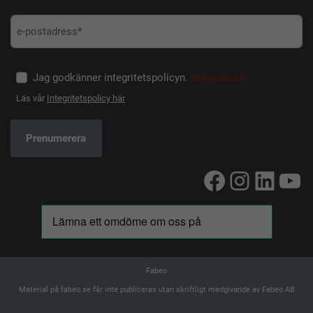
Jag godkänner integritetspolicyn.
(Obligatoriskt)
Läs vår
Integritetspolicy här
Facebook
Instag
Linke
Yo
Fabeo
Material på fabeo.se får inte publiceras utan skriftligt medgivande av Fabeo AB