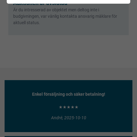
Auktionen är avslutad
Är du intresserad av objektet men deltog inte i
budgivningen, var vänlig kontakta ansvarig mäklare för
aktuell status.
Enkel försäljning och säker betalning!
★★★★★
André, 2025-10-10