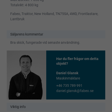
Totalvikt: 4 800 kg
Fabeo, Traktor, New Holland, TN75SA, 4WD, Frontlastare,
Lantbruk
Säljarens kommentar
Bra skick, fungerade vid senaste användning.
Har du fler frågor om detta
objekt?
Daniel Glansk
Maskinmäklare
+46 735 789 991
daniel.glansk@fabeo.se
Viktig info