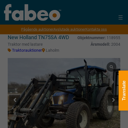
Pågående auktioner
Avslutade auktioner
Kontakta oss
New Holland TN75SA 4WD
Objektnummer:
118955
Traktor med lastare
Årsmodell:
2004
Traktorauktioner
Laholm
Translate