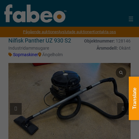
Pågående auktioner
Avslutade auktioner
Kontakta oss
Nilfisk Panther UZ 930 S2
Objektnummer:
128146
Industridammsugare
Årsmodell:
Okänt
Sopmaskiner
Ängelholm
Translate