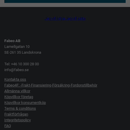
Jag vill köpa
Jag vill sälja
Fabeo AB
Lamellgatan 10
SE-261 35 Landskrona
Tel: +46 10 300 28 00
info@fabeo.se
Kontakta oss
Fabeo4F: -Frakt-Finansiering-Försäkring-Fordonstillbehör
Allmänna villkor
Köpvillkor företag
Köpvillkor konsumentköp
Terms & conditions
Fraktförfrågan
Integritetspolicy
FAQ