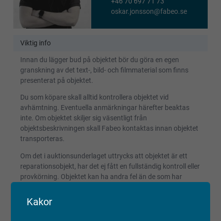
+46 70 697 71 73
oskar.jonsson@fabeo.se
Viktig info
Innan du lägger bud på objektet bör du göra en egen
granskning av det text-, bild- och filmmaterial som finns
presenterat på objektet.
Du som köpare skall alltid kontrollera objektet vid
avhämtning. Eventuella anmärkningar härefter beaktas
inte. Om objektet skiljer sig väsentligt från
objektsbeskrivningen skall Fabeo kontaktas innan objektet
transporteras.
Om det i auktionsunderlaget uttrycks att objektet är ett
reparationsobjekt, har det ej fått en fullständig kontroll eller
provkörning. Objektet kan ha andra fel än de som har
beskrivits och detta bör beaktas vid budgivning.
Reparationsobjekt kan ej reklameras.
Kakor
Registrerade fordon säljs avställda om inget annat anges.