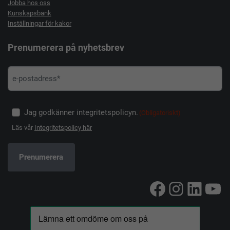
Jobba hos oss
Kunskapsbank
Inställningar för kakor
Prenumerera på nyhetsbrev
Jag godkänner integritetspolicyn.
(Obligatoriskt)
Läs vår
Integritetspolicy här
Facebook
Instag
Linke
Yo