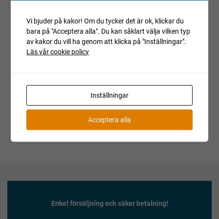
Villkor och regler
Vi bjuder på kakor! Om du tycker det är ok, klickar du
Kopiera länk till den här auktionen
bara på "Acceptera alla". Du kan såklart välja vilken typ
av kakor du vill ha genom att klicka på "Inställningar".
Läs vår cookie policy
Auktionen är avslutad
Är du intresserad av objektet men deltog inte i
budgivningen, var vänlig kontakta ansvarig mäklare för
aktuell status.
Inställningar
Acceptera alla
Enkel försäljning och säker betalning!