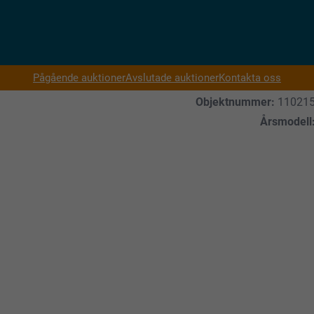
Pågående auktioner
Avslutade auktioner
Kontakta oss
Objektnummer:
11021
Årsmodell