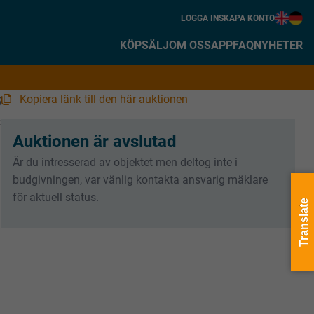
LOGGA IN
SKAPA KONTO
KÖP
SÄLJ
OM OSS
APP
FAQ
NYHETER
Kopiera länk till den här auktionen
5
:
Auktionen är avslutad
Är du intresserad av objektet men deltog inte i
budgivningen, var vänlig kontakta ansvarig mäklare
för aktuell status.
Translate