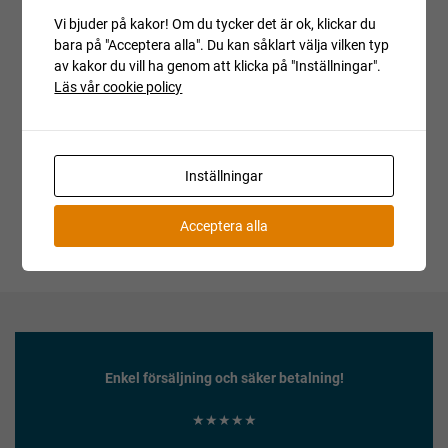
Vi bjuder på kakor! Om du tycker det är ok, klickar du
Kopiera länk till den här auktionen
bara på "Acceptera alla". Du kan såklart välja vilken typ
av kakor du vill ha genom att klicka på "Inställningar".
Auktionen är avslutad
Läs vår cookie policy
Är du intresserad av objektet men deltog inte i
budgivningen, var vänlig kontakta ansvarig mäklare för
aktuell status.
Inställningar
Acceptera alla
Enkel försäljning och säker betalning!
★★★★★