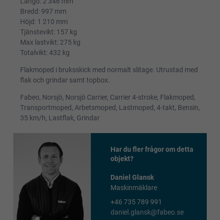
Längd: 2 346 mm
Bredd: 997 mm
Höjd: 1 210 mm
Tjänstevikt: 157 kg
Max lastvikt: 275 kg
Totalvikt: 432 kg
Flakmoped i bruksskick med normalt slitage. Utrustad med
flak och grindar samt topbox.
Fabeo, Norsjö, Norsjö Carrier, Carrier 4-stroke, Flakmoped,
Transportmoped, Arbetsmoped, Lastmoped, 4-takt, Bensin,
35 km/h, Lastflak, Grindar
Har du fler frågor om detta
objekt?
Daniel Glansk
Maskinmäklare
+46 735 789 991
daniel.glansk@fabeo.se