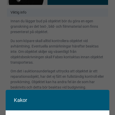
Viktig info
Innan du lägger bud på objektet bör du göra en egen
granskning av det text-, bild- och filmmaterial som finns
presenterat på objektet.
Du som köpare skall alltid kontrollera objektet vid
avhämtning. Eventuella anmärkningar härefter beaktas
inte. Om objektet skiljer sig väsentligt från
objektsbeskrivningen skall Fabeo kontaktas innan objektet
transporteras.
Om det i auktionsunderlaget uttrycks att objektet är ett
reparationsobjekt, har det ej fått en fullständig kontroll eller
provkörning. Objektet kan ha andra fel än de som har
beskrivits och detta bör beaktas vid budgivning.
Reparationsobjekt kan ej reklameras.
Kakor
Registrerade fordon säljs avställda om inget annat anges.
Villkor och regler