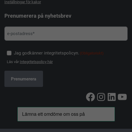
Inställningar för kakor
Prenumerera på nyhetsbrev
Jag godkänner integritetspolicyn.
(Obligatoriskt)
Läs vår
Integritetspolicy här
Facebook
Instag
Linke
Yo