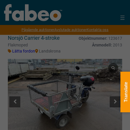
Pågående auktioner
Avslutade auktioner
Kontakta oss
Norsjö Carrier 4-stroke
Objektnummer:
123617
Flakmoped
Årsmodell:
2013
Lätta fordon
Landskrona
Translate