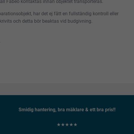
skall Fabeo kontaktas innan objektet transporteras.
rationsobjekt, har det ej fått en fullständig kontroll eller
rivits och detta bör beaktas vid budgivning.
.
Smidig hantering, bra mäklare & ett bra pris!!
★★★★★