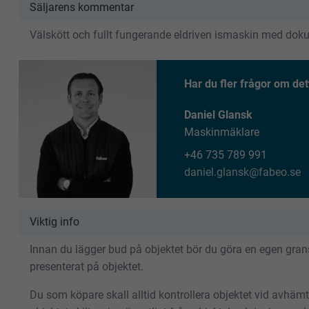
Säljarens kommentar
Välskött och fullt fungerande eldriven ismaskin med dokum
Har du fler frågor om det
Daniel Glansk
Maskinmäklare
+46 735 789 991
daniel.glansk@fabeo.se
Viktig info
Innan du lägger bud på objektet bör du göra en egen gransk
presenterat på objektet.
Du som köpare skall alltid kontrollera objektet vid avhäm