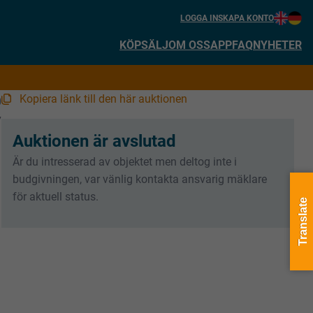
LOGGA IN
SKAPA KONTO
KÖP
SÄLJ
OM OSS
APP
FAQ
NYHETER
Kopiera länk till den här auktionen
0
7
Auktionen är avslutad
Är du intresserad av objektet men deltog inte i
budgivningen, var vänlig kontakta ansvarig mäklare
för aktuell status.
Translate