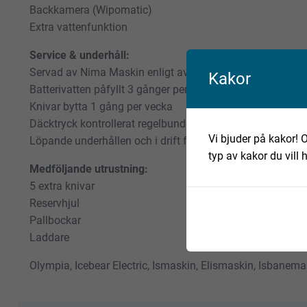
Backkamera (Wipomatic)
Extra vattenfunktion
Service & underhåll:
Servad av Nima Maskin enligt avtal
Kakor
Batterivatten påfyllt 3 gånger per vecka
Knivar bytta 1 gång per vecka
Däcktryck kontrollerat regelbundet
Vi bjuder på kakor! O
Löpande underhållen och i drift fram till försäljning
typ av kakor du vill 
Medföljande utrustning:
5 extra knivar
Reservhjul
Pallbockar
Laddare
Olympia, Icebear Electric, Ismaskin, Elismaskin, Isbanema