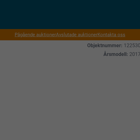
Pågående auktioner
Avslutade auktioner
Kontakta oss
Objektnummer:
12253
Årsmodell:
201