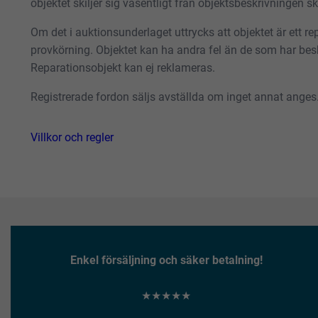
objektet skiljer sig väsentligt från objektsbeskrivningen 
Om det i auktionsunderlaget uttrycks att objektet är ett repa
provkörning. Objektet kan ha andra fel än de som har besk
Reparationsobjekt kan ej reklameras.
Registrerade fordon säljs avställda om inget annat anges
Villkor och regler
Enkel försäljning och säker betalning!
★★★★★