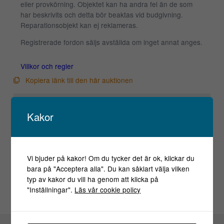
eller provkörning. Objektet kan ha andra fel än de som
har beskrivits och detta bör beaktas vid budgivning.
Reparationsobjekt kan ej reklameras.
Registrerade fordon säljs avställda om inget annat anges.
Villkor och regler
Kopiera länk till den här auktionen
Auktionen är avslutad
Kakor
Är du intresserad av objektet men deltog inte i
budgivningen, var vänlig kontakta ansvarig mäklare för
aktuell status.
Vi bjuder på kakor! Om du tycker det är ok, klickar du
bara på "Acceptera alla". Du kan såklart välja vilken
typ av kakor du vill ha genom att klicka på
"Inställningar".
Läs vår cookie policy