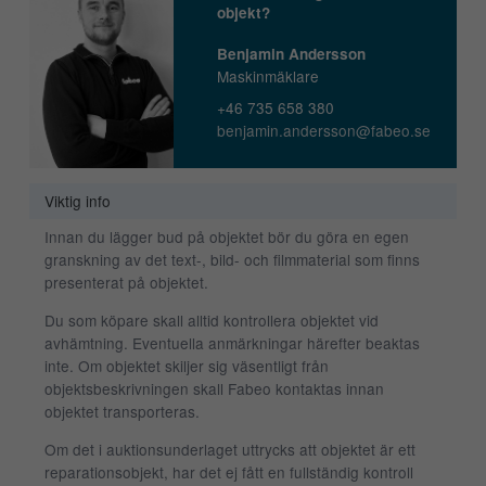
objekt?
Benjamin Andersson
Maskinmäklare
+46 735 658 380
benjamin.andersson@fabeo.se
Viktig info
Innan du lägger bud på objektet bör du göra en egen
granskning av det text-, bild- och filmmaterial som finns
presenterat på objektet.
Du som köpare skall alltid kontrollera objektet vid
avhämtning. Eventuella anmärkningar härefter beaktas
inte. Om objektet skiljer sig väsentligt från
objektsbeskrivningen skall Fabeo kontaktas innan
objektet transporteras.
Om det i auktionsunderlaget uttrycks att objektet är ett
reparationsobjekt, har det ej fått en fullständig kontroll