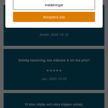
Inställningar
Enkel försäljning och säker betalning!
Acceptera alla
★★★★★
André, 2025-10-10
Smidig hantering, bra mäklare & ett bra pris!!
★★★★★
Jan, 2025-10-02
Vi blev nöjda och våra köpare också.