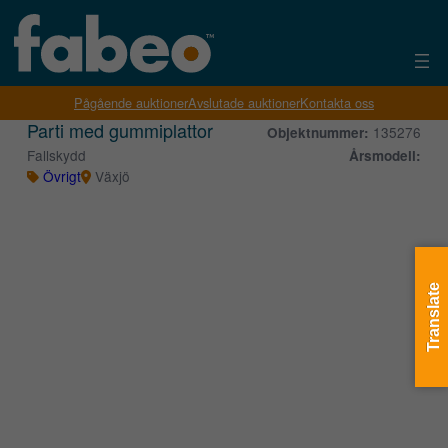
Pågående auktioner
Avslutade auktioner
Kontakta oss
Parti med gummiplattor
135276
Objektnummer:
Fallskydd
Årsmodell:
Övrigt
Växjö
Translate