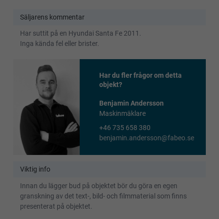
Säljarens kommentar
Har suttit på en Hyundai Santa Fe 2011.
Inga kända fel eller brister.
Har du fler frågor om detta
objekt?
Benjamin Andersson
Maskinmäklare
+46 735 658 380
benjamin.andersson@fabeo.se
Viktig info
Innan du lägger bud på objektet bör du göra en egen
granskning av det text-, bild- och filmmaterial som finns
presenterat på objektet.