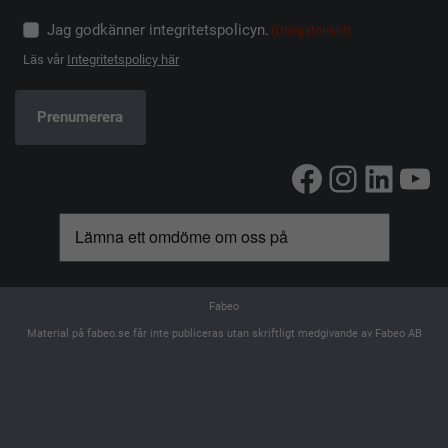
Jag godkänner integritetspolicyn.
(Obligatoriskt)
Läs vår
Integritetspolicy här
Facebook
Instag
Linke
Yo
Fabeo
Material på fabeo.se får inte publiceras utan skriftligt medgivande av Fabeo AB