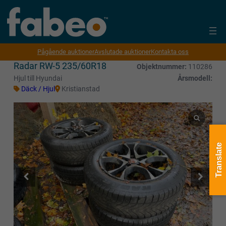
Pågående auktioner
Avslutade auktioner
Kontakta oss
Radar RW-5 235/60R18
Objektnummer:
110286
Hjul till Hyundai
Årsmodell:
Däck / Hjul
Kristianstad
Translate