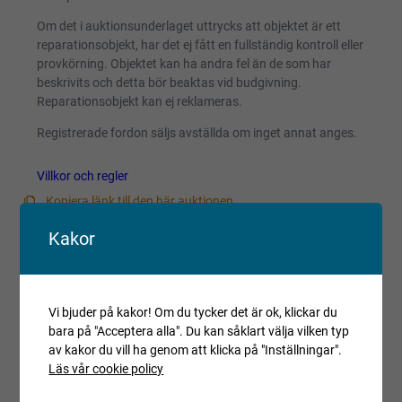
Om det i auktionsunderlaget uttrycks att objektet är ett
reparationsobjekt, har det ej fått en fullständig kontroll eller
provkörning. Objektet kan ha andra fel än de som har
beskrivits och detta bör beaktas vid budgivning.
Reparationsobjekt kan ej reklameras.
Registrerade fordon säljs avställda om inget annat anges.
Villkor och regler
Kopiera länk till den här auktionen
Kakor
Auktionen är avslutad
Är du intresserad av objektet men deltog inte i
budgivningen, var vänlig kontakta ansvarig mäklare för
aktuell status.
Vi bjuder på kakor! Om du tycker det är ok, klickar du
bara på "Acceptera alla". Du kan såklart välja vilken typ
av kakor du vill ha genom att klicka på "Inställningar".
Läs vår cookie policy