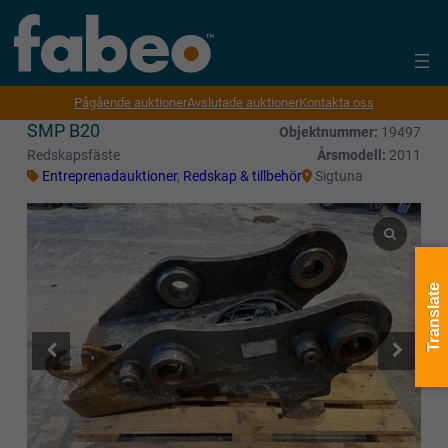
Pågående auktioner
Avslutade auktioner
Kontakta oss
SMP B20
Objektnummer:
19497
Redskapsfäste
Årsmodell:
2011
Entreprenadauktioner
,
Redskap & tillbehör
Sigtuna
Translate