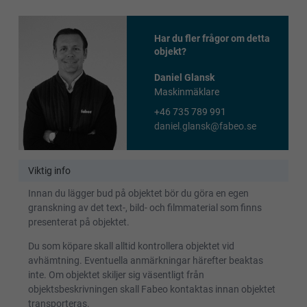
Har du fler frågor om detta
objekt?
Daniel Glansk
Maskinmäklare
+46 735 789 991
daniel.glansk@fabeo.se
Viktig info
Innan du lägger bud på objektet bör du göra en egen
granskning av det text-, bild- och filmmaterial som finns
presenterat på objektet.
Du som köpare skall alltid kontrollera objektet vid
avhämtning. Eventuella anmärkningar härefter beaktas
inte. Om objektet skiljer sig väsentligt från
objektsbeskrivningen skall Fabeo kontaktas innan objektet
transporteras.