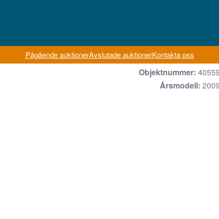
Pågående auktioner
Avslutade auktioner
Kontakta oss
Objektnummer:
4055
Årsmodell:
200