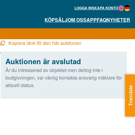
LOGGA IN
SKAPA KONTO
KÖP
SÄLJ
OM OSS
APP
FAQ
NYHETER
Kopiera länk till den här auktionen
9
9
Auktionen är avslutad
Är du intresserad av objektet men deltog inte i
budgivningen, var vänlig kontakta ansvarig mäklare för
aktuell status.
Translate