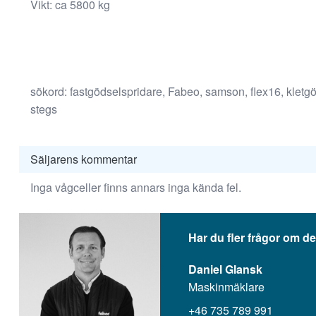
Vikt: ca 5800 kg
hemsida ska
prestera så
bra som
möjligt
under ditt
besök. Om
sökord: fastgödselspridare, Fabeo, samson, flex16, kletg
du nekar de
stegs
här kakorna
kommer viss
funktionalitet
Säljarens kommentar
att försvinna
från
Inga vågceller finns annars inga kända fel.
hemsidan.
Har du fler frågor om de
Marknadsföring
Daniel Glansk
Genom att dela
med dig av dina
Maskinmäklare
intressen och ditt
+46 735 789 991