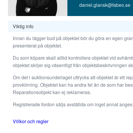
beteende när du
daniel.glansk@fabeo.se
surfar ökar du
chansen att få se
personligt
Viktig info
anpassat
innehåll och
Innan du lägger bud på objektet bör du göra en egen grans
erbjudanden.
presenterat på objektet.
Du som köpare skall alltid kontrollera objektet vid avhäm
objektet skiljer sig väsentligt från objektsbeskrivningen s
Om det i auktionsunderlaget uttrycks att objektet är ett repa
provkörning. Objektet kan ha andra fel än de som har besk
Reparationsobjekt kan ej reklameras.
Registrerade fordon säljs avställda om inget annat anges
Villkor och regler