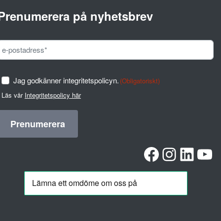
Prenumerera på nyhetsbrev
Jag godkänner integritetspolicyn.
(Obligatoriskt)
Läs vår
Integritetspolicy här
Facebook
Instag
Linke
Yo