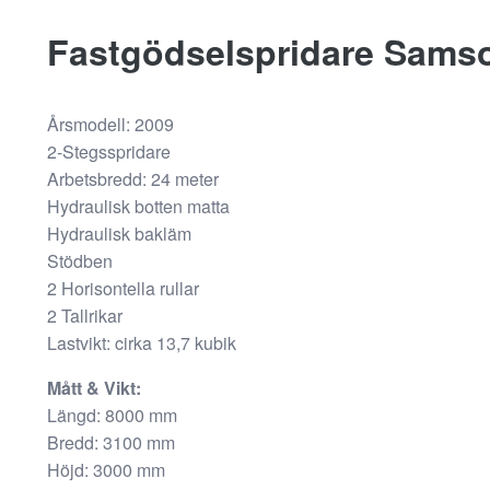
fungera.
Fastgödselspridare Sams
Statistik
För att vi ska
Årsmodell: 2009
kunna
2-Stegsspridare
förbättra
Arbetsbredd: 24 meter
hemsidans
Hydraulisk botten matta
funktionalitet
Hydraulisk bakläm
och
Stödben
uppbyggnad,
2 Horisontella rullar
baserat på
2 Tallrikar
hur
Lastvikt: cirka 13,7 kubik
hemsidan
används.
Mått & Vikt:
Längd: 8000 mm
Bredd: 3100 mm
Upplevelse
Höjd: 3000 mm
För att vår