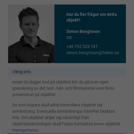
Har du fler frågor om detta
objekt?
Simon Bengtsson
VD
+46 702 526 741
simon.bengtsson@fabeo.se
Viktig info
Innan du lägger bud på objektet bör du göra en egen
granskning av det text-, bild- och filmmaterial som finns
presenterat på objektet.
Du som köpare skall alltid kontrollera objektet vid
avhämtning. Eventuella anmärkningar härefter beaktas
inte. Om objektet skiljer sig väsentligt från
objektsbeskrivningen skall Fabeo kontaktas innan objektet
transporteras.