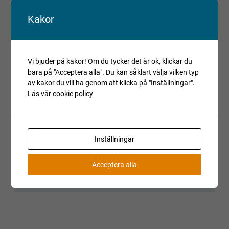
Om det i auktionsunderlaget uttrycks att objektet är ett
Kakor
reparationsobjekt, har det ej fått en fullständig kontroll eller
provkörning. Objektet kan ha andra fel än de som har
beskrivits och detta bör beaktas vid budgivning.
Reparationsobjekt kan ej reklameras.
Vi bjuder på kakor! Om du tycker det är ok, klickar du
Registrerade fordon säljs avställda om inget annat anges.
bara på "Acceptera alla". Du kan såklart välja vilken typ
av kakor du vill ha genom att klicka på "Inställningar".
Läs vår cookie policy
Villkor och regler
Kopiera länk till den här auktionen
Auktionen är avslutad
Inställningar
Är du intresserad av objektet men deltog inte i
budgivningen, var vänlig kontakta ansvarig mäklare för
Acceptera alla
aktuell status.