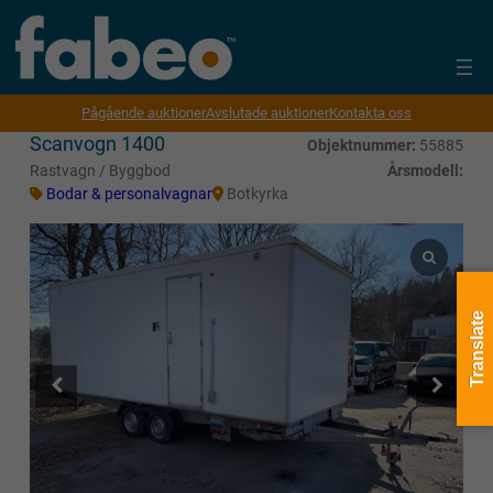
Pågående auktioner
Avslutade auktioner
Kontakta oss
Scanvogn 1400
Objektnummer:
55885
Rastvagn / Byggbod
Årsmodell:
Bodar & personalvagnar
Botkyrka
Translate