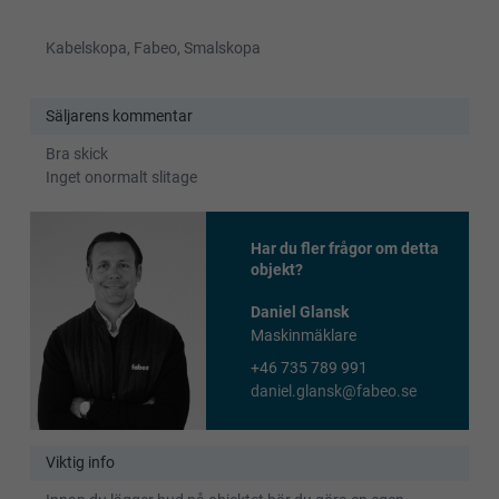
Kabelskopa, Fabeo, Smalskopa
Säljarens kommentar
Bra skick
Inget onormalt slitage
Har du fler frågor om detta
objekt?
Daniel Glansk
Maskinmäklare
+46 735 789 991
daniel.glansk@fabeo.se
Viktig info