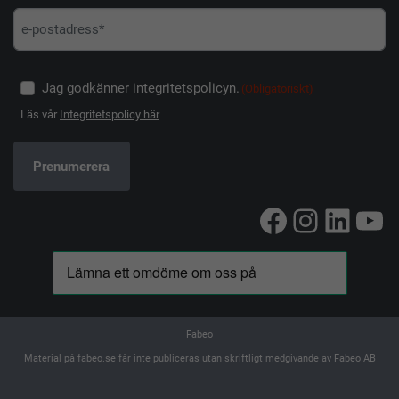
Jag godkänner integritetspolicyn.
(Obligatoriskt)
Läs vår
Integritetspolicy här
Facebook
Instag
Linke
Yo
Fabeo
Material på fabeo.se får inte publiceras utan skriftligt medgivande av Fabeo AB