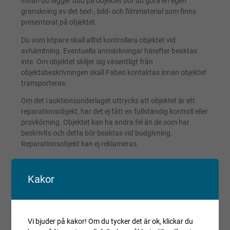
Innan du lägger bud på objektet bör du göra en egen
granskning av det text-, bild- och filmmaterial som finns
presenterat på objektet.
Du som köpare skall alltid kontrollera objektet vid
avhämtning. Eventuella anmärkningar härefter beaktas
inte. Om objektet skiljer sig väsentligt från
objektsbeskrivningen skall Fabeo kontaktas innan objektet
transporteras.
Om det i auktionsunderlaget uttrycks att objektet är ett
reparationsobjekt, har det ej fått en fullständig kontroll eller
provkörning. Objektet kan ha andra fel än de som har
beskrivits och detta bör beaktas vid budgivning.
Reparationsobjekt kan ej reklameras.
Registrerade fordon säljs avställda om inget annat anges.
Kakor
Villkor och regler
Kopiera länk till den här auktionen
Vi bjuder på kakor! Om du tycker det är ok, klickar du
Auktionen är avslutad