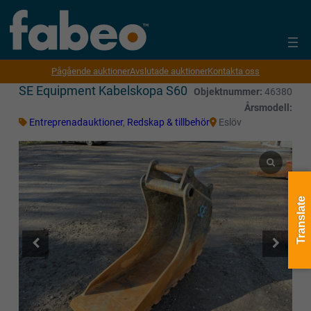
Pågående auktioner
Avslutade auktioner
Kontakta oss
SE Equipment Kabelskopa S60
Objektnummer:
46380
Årsmodell:
Entreprenadauktioner
,
Redskap & tillbehör
Eslöv
Translate