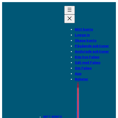
Hoppa
till
innehåll
Mitt konto
Logga in
Skapa konto
Pågående auktioner
Avslutade auktioner
Köp hos Fabeo
Sälj med Fabeo
Om Fabeo
App
Nyheter
MITT KONTO