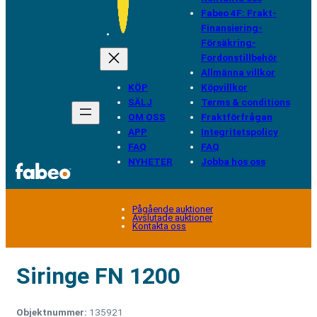
Fabeo 4F: Frakt-
Finansiering-
Försäkring-
Fordonstillbehör
Allmänna villkor
KÖP
Köpvillkor
SÄLJ
Terms & conditions
OM OSS
Fraktförfrågan
APP
Integritetspolicy
FAQ
FAQ
NYHETER
Jobba hos oss
Pågående auktioner
Avslutade auktioner
Kontakta oss
Siringe FN 1200
Objektnummer:
135921