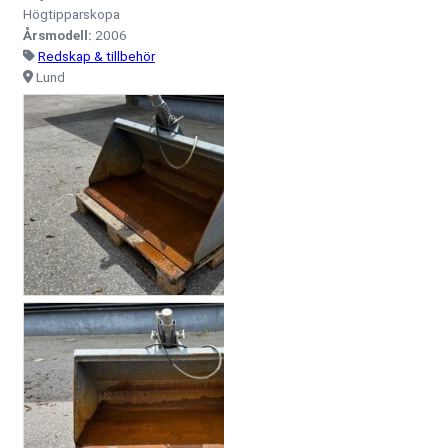
Högtipparskopa
Årsmodell:
2006
Redskap & tillbehör
Lund