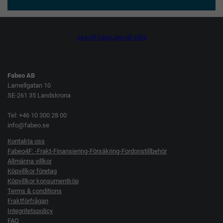
Jag vill köpa
Jag vill sälja
Fabeo AB
Lamellgatan 10
SE-261 35 Landskrona
Tel: +46 10 300 28 00
info@fabeo.se
Kontakta oss
Fabeo4F: -Frakt-Finansiering-Försäkring-Fordonstillbehör
Allmänna villkor
Köpvillkor företag
Köpvillkor konsumentköp
Terms & conditions
Fraktförfrågan
Integritetspolicy
FAQ