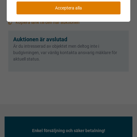
Acceptera alla
Villkor och regler
Kopiera länk till den här auktionen
Auktionen är avslutad
Är du intresserad av objektet men deltog inte i
budgivningen, var vänlig kontakta ansvarig mäklare för
aktuell status.
Enkel försäljning och säker betalning!