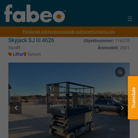
Pågående auktioner
Avslutade auktioner
Kontakta oss
Skyjack SJ III 4626
Objektnummer:
116370
Saxlift
Årsmodell:
2001
Liftar
Tanum
Translate