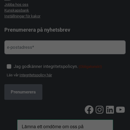
Jobba hos oss
Kunskapsbank
Inställningar för kakor
Prenumerera på nyhetsbrev
Jag godkänner integritetspolicyn.
(Obligatoriskt)
Läs vår
Integritetspolicy här
Facebook
Instag
Linke
Yo