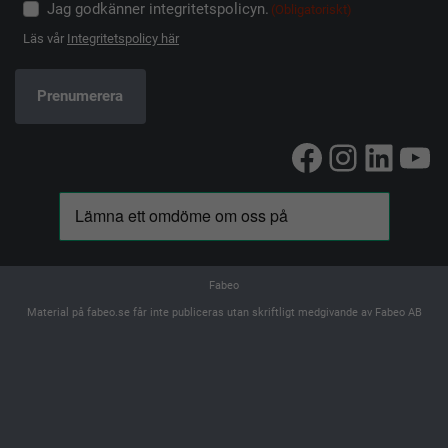
Jag godkänner integritetspolicyn.
(Obligatoriskt)
Läs vår
Integritetspolicy här
Facebook
Instag
Linke
Yo
Fabeo
Material på fabeo.se får inte publiceras utan skriftligt medgivande av Fabeo AB