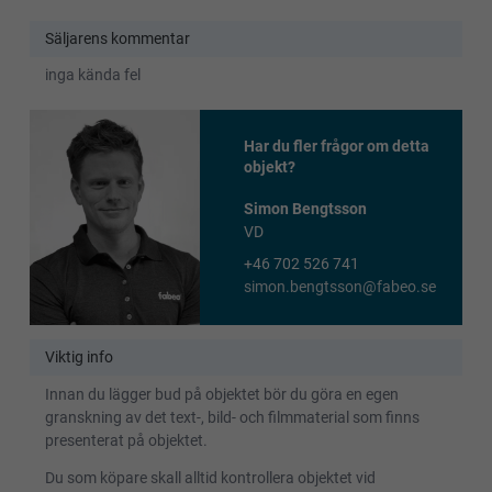
Säljarens kommentar
inga kända fel
Har du fler frågor om detta
objekt?
Simon Bengtsson
VD
+46 702 526 741
simon.bengtsson@fabeo.se
Viktig info
Innan du lägger bud på objektet bör du göra en egen
granskning av det text-, bild- och filmmaterial som finns
presenterat på objektet.
Du som köpare skall alltid kontrollera objektet vid