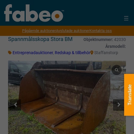
Pågående auktioner
Avslutade auktioner
Kontakta oss
Spannmålsskopa Stora BM
Objektnummer:
42030
Årsmodell:
Entreprenadauktioner
,
Redskap & tillbehör
Staffanstorp
Translate