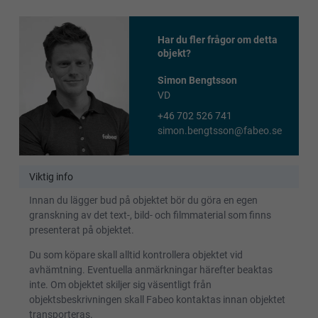
Har du fler frågor om detta
objekt?
Simon Bengtsson
VD
+46 702 526 741
simon.bengtsson@fabeo.se
Viktig info
Innan du lägger bud på objektet bör du göra en egen
granskning av det text-, bild- och filmmaterial som finns
presenterat på objektet.
Du som köpare skall alltid kontrollera objektet vid
avhämtning. Eventuella anmärkningar härefter beaktas
inte. Om objektet skiljer sig väsentligt från
objektsbeskrivningen skall Fabeo kontaktas innan objektet
transporteras.