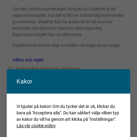
Om det i auktionsunderlaget uttrycks att objektet är ett
reparationsobjekt, har det ej fått en fullständig kontroll eller
provkörning. Objektet kan ha andra fel än de som har
beskrivits och detta bör beaktas vid budgivning.
Reparationsobjekt kan ej reklameras.
Registrerade fordon säljs avställda om inget annat anges.
Villkor och regler
Kopiera länk till den här auktionen
Kakor
Auktionen är avslutad
Är du intresserad av objektet men deltog inte i
budgivningen, var vänlig kontakta ansvarig mäklare för
aktuell status.
Vi bjuder på kakor! Om du tycker det är ok, klickar du
bara på "Acceptera alla". Du kan såklart välja vilken typ
av kakor du vill ha genom att klicka på "Inställningar".
Läs vår cookie policy