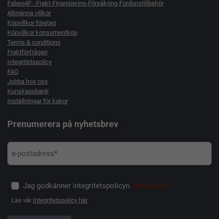
Fabeo4F: -Frakt-Finansiering-Försäkring-Fordonstillbehör
Allmänna villkor
Köpvillkor företag
Köpvillkor konsumentköp
Terms & conditions
Fraktförfrågan
Integritetspolicy
FAQ
Jobba hos oss
Kunskapsbank
Inställningar för kakor
Prenumerera på nyhetsbrev
Jag godkänner integritetspolicyn.
(Obligatoriskt)
Läs vår
Integritetspolicy här