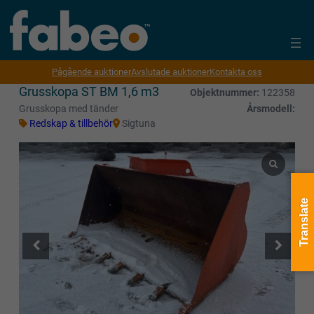
Pågående auktioner
Avslutade auktioner
Kontakta oss
Grusskopa ST BM 1,6 m3
Objektnummer:
122358
Grusskopa med tänder
Årsmodell:
Redskap & tillbehör
Sigtuna
Translate