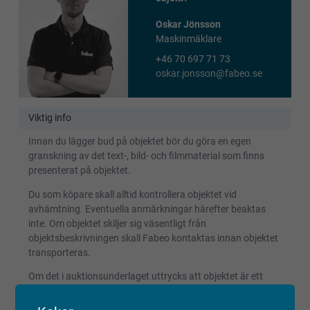
Oskar Jönsson
Maskinmäklare
+46 70 697 71 73
oskar.jonsson@fabeo.se
Viktig info
Innan du lägger bud på objektet bör du göra en egen
granskning av det text-, bild- och filmmaterial som finns
presenterat på objektet.
Du som köpare skall alltid kontrollera objektet vid
avhämtning. Eventuella anmärkningar härefter beaktas
inte. Om objektet skiljer sig väsentligt från
objektsbeskrivningen skall Fabeo kontaktas innan objektet
transporteras.
Om det i auktionsunderlaget uttrycks att objektet är ett
reparationsobjekt, har det ej fått en fullständig kontroll eller
provkörning. Objektet kan ha andra fel än de som har