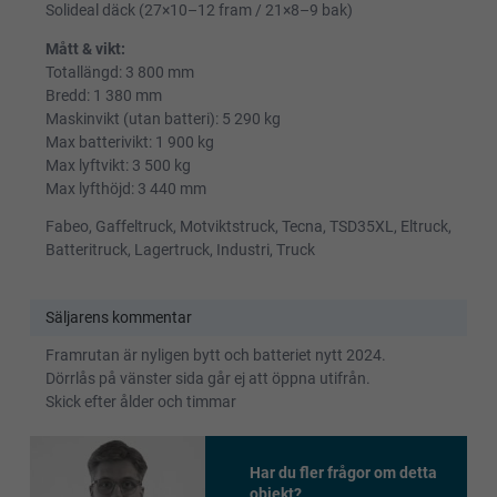
Solideal däck (27×10–12 fram / 21×8–9 bak)
Mått & vikt:
Totallängd: 3 800 mm
Bredd: 1 380 mm
Maskinvikt (utan batteri): 5 290 kg
Max batterivikt: 1 900 kg
Max lyftvikt: 3 500 kg
Max lyfthöjd: 3 440 mm
Fabeo, Gaffeltruck, Motviktstruck, Tecna, TSD35XL, Eltruck,
Batteritruck, Lagertruck, Industri, Truck
Säljarens kommentar
Framrutan är nyligen bytt och batteriet nytt 2024.
Dörrlås på vänster sida går ej att öppna utifrån.
Skick efter ålder och timmar
Har du fler frågor om detta
objekt?