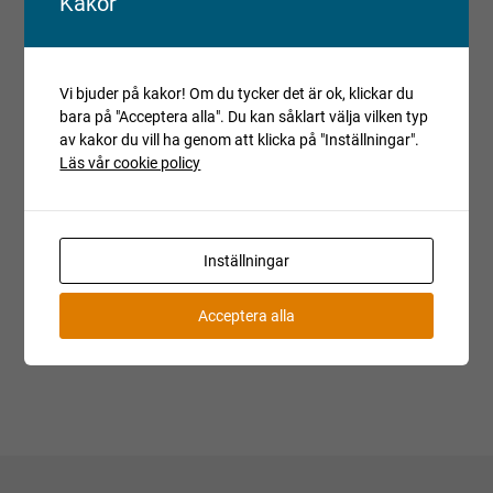
Kakor
beskrivits och detta bör beaktas vid budgivning.
Reparationsobjekt kan ej reklameras.
Registrerade fordon säljs avställda om inget annat anges.
Vi bjuder på kakor! Om du tycker det är ok, klickar du
bara på "Acceptera alla". Du kan såklart välja vilken typ
Villkor och regler
av kakor du vill ha genom att klicka på "Inställningar".
Kopiera länk till den här auktionen
Läs vår cookie policy
Auktionen är avslutad
Är du intresserad av objektet men deltog inte i
Inställningar
budgivningen, var vänlig kontakta ansvarig mäklare för
aktuell status.
Acceptera alla