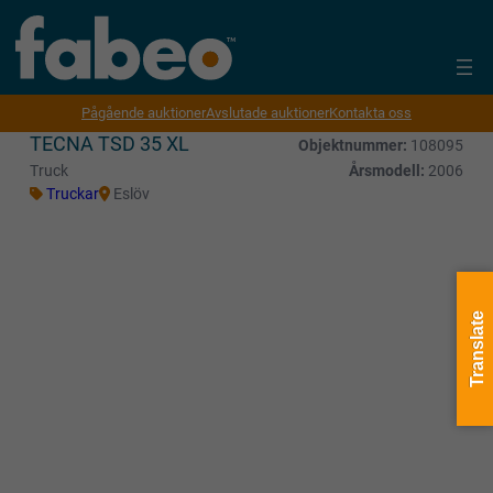
Pågående auktioner
Avslutade auktioner
Kontakta oss
TECNA TSD 35 XL
Objektnummer:
108095
Truck
Årsmodell:
2006
Truckar
Eslöv
Translate