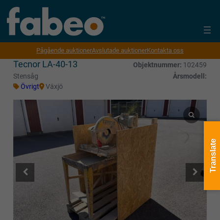
Pågående auktioner
Avslutade auktioner
Kontakta oss
Tecnor LA-40-13
Objektnummer:
102459
Stensåg
Årsmodell:
Övrigt
Växjö
Translate