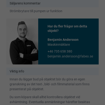
Säljarens kommentar
Strömbrytare till pumpen ur funktion
Har du fler frågor om detta
objekt?
Benjamin Andersson
Maskinmäklare
+46 735 658 380
benjamin.andersson@fabeo.se
Viktig info
Innan du lägger bud på objektet bör du göra en egen
granskning av det text-, bild- och filmmaterial som finns
presenterat på objektet.
Du som köpare skall alltid kontrollera objektet vid
avhämtning. Eventuella anmärkningar härefter beaktas