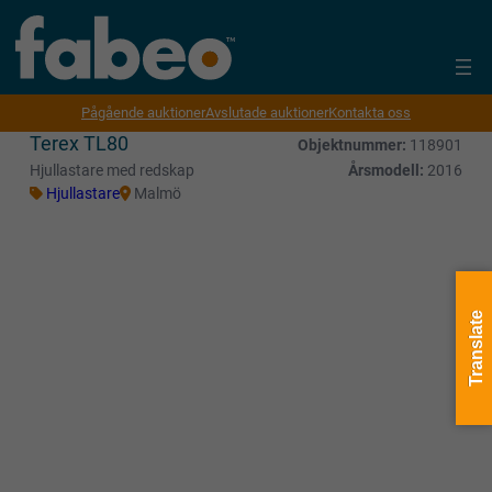
Pågående auktioner
Avslutade auktioner
Kontakta oss
Terex TL80
Objektnummer:
118901
Hjullastare med redskap
Årsmodell:
2016
Hjullastare
Malmö
Translate