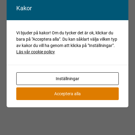
reparationsobjekt, har det ej fått en fullständig kontroll eller
Kakor
provkörning. Objektet kan ha andra fel än de som har
beskrivits och detta bör beaktas vid budgivning.
Reparationsobjekt kan ej reklameras.
Vi bjuder på kakor! Om du tycker det är ok, klickar du
Registrerade fordon säljs avställda om inget annat anges.
bara på "Acceptera alla". Du kan såklart välja vilken typ
av kakor du vill ha genom att klicka på "Inställningar".
Villkor och regler
Läs vår cookie policy
Kopiera länk till den här auktionen
Auktionen är avslutad
Inställningar
Är du intresserad av objektet men deltog inte i
budgivningen, var vänlig kontakta ansvarig mäklare för
Acceptera alla
aktuell status.