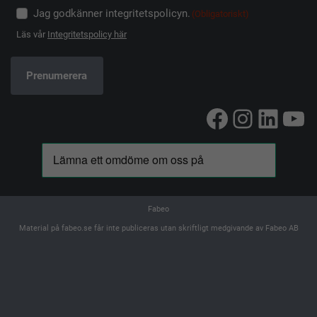
Jag godkänner integritetspolicyn.
(Obligatoriskt)
Läs vår
Integritetspolicy här
Facebook
Instag
Linke
Yo
Fabeo
Material på fabeo.se får inte publiceras utan skriftligt medgivande av Fabeo AB