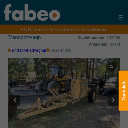
Pågående auktioner
Avslutade auktioner
Kontakta oss
Transportvagn
Objektnummer:
133288
Årsmodell:
Okänt
Entreprenadvagnar
Hässleholm
Translate