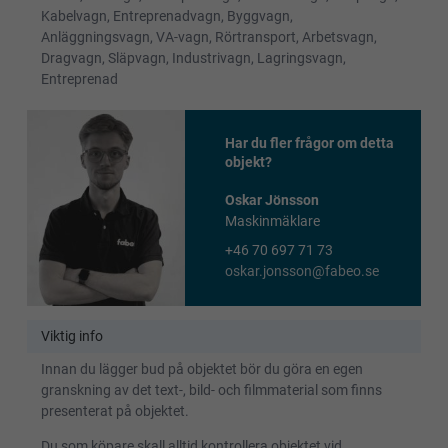
Kabelvagn, Entreprenadvagn, Byggvagn,
Anläggningsvagn, VA-vagn, Rörtransport, Arbetsvagn,
Dragvagn, Släpvagn, Industrivagn, Lagringsvagn,
Entreprenad
Har du fler frågor om detta
objekt?
Oskar Jönsson
Maskinmäklare
+46 70 697 71 73
oskar.jonsson@fabeo.se
Viktig info
Innan du lägger bud på objektet bör du göra en egen
granskning av det text-, bild- och filmmaterial som finns
presenterat på objektet.
Du som köpare skall alltid kontrollera objektet vid