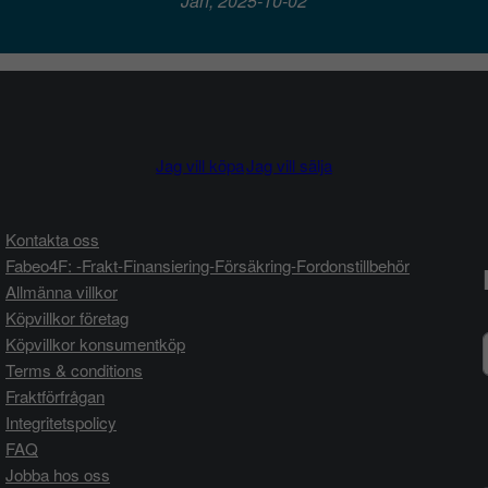
Jan, 2025-10-02
Jag vill köpa
Jag vill sälja
Kontakta oss
Fabeo4F: -Frakt-Finansiering-Försäkring-Fordonstillbehör
Allmänna villkor
Köpvillkor företag
Köpvillkor konsumentköp
Terms & conditions
Fraktförfrågan
Integritetspolicy
FAQ
Jobba hos oss