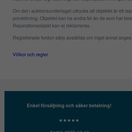
Om det i auktionsunderlaget uttrycks att objektet är ett repa
provkörning. Objektet kan ha andra fel än de som har besk
Reparationsobjekt kan ej reklameras.
Registrerade fordon säljs avställda om inget annat anges
Villkor och regler
Enkel försäljning och säker betalning!
★★★★★