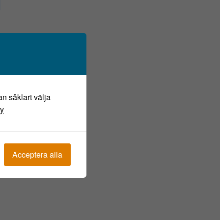
n såklart välja
cy
Acceptera alla