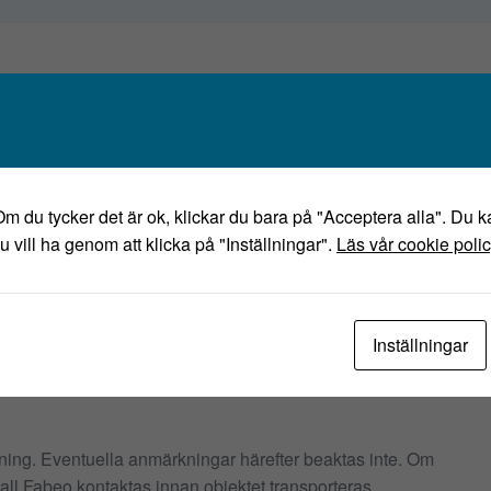
tta objekt?
Om du tycker det är ok, klickar du bara på "Acceptera alla". Du ka
u vill ha genom att klicka på "Inställningar".
Läs vår cookie poli
.se
Inställningar
kning av det text-, bild- och filmmaterial som finns
tning. Eventuella anmärkningar härefter beaktas inte. Om
kall Fabeo kontaktas innan objektet transporteras.