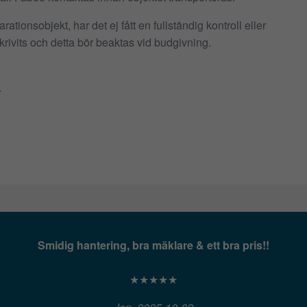
rationsobjekt, har det ej fått en fullständig kontroll eller
rivits och detta bör beaktas vid budgivning.
.
Smidig hantering, bra mäklare & ett bra pris!!
★★★★★