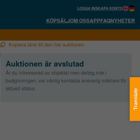
LOGGA IN
SKAPA KONTO
KÖP
SÄLJ
OM OSS
APP
FAQ
NYHETER
Kopiera länk till den här auktionen
6
t
Auktionen är avslutad
Är du intresserad av objektet men deltog inte i
budgivningen, var vänlig kontakta ansvarig mäklare för
aktuell status.
Translate