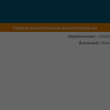
Pågående auktioner
Avslutade auktioner
Kontakta oss
Objektnummer:
12998
Årsmodell:
Okän