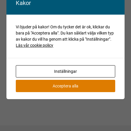
Kakor
provkörning. Objektet kan ha andra fel än de som har
beskrivits och detta bör beaktas vid budgivning.
Reparationsobjekt kan ej reklameras.
Registrerade fordon säljs avställda om inget annat anges.
Vi bjuder på kakor! Om du tycker det är ok, klickar du
bara på "Acceptera alla". Du kan såklart välja vilken typ
Villkor och regler
av kakor du vill ha genom att klicka på "Inställningar".
Läs vår cookie policy
Kopiera länk till den här auktionen
Auktionen är avslutad
Är du intresserad av objektet men deltog inte i
Inställningar
budgivningen, var vänlig kontakta ansvarig mäklare för
aktuell status.
Acceptera alla