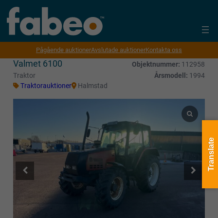
Pågående auktioner
Avslutade auktioner
Kontakta oss
Valmet 6100
Objektnummer:
112958
Traktor
Årsmodell:
1994
Traktorauktioner
Halmstad
Translate