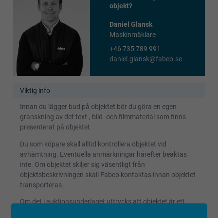
objekt?
Daniel Glansk
Maskinmäklare
+46 735 789 991
daniel.glansk@fabeo.se
Viktig info
Innan du lägger bud på objektet bör du göra en egen
granskning av det text-, bild- och filmmaterial som finns
presenterat på objektet.
Du som köpare skall alltid kontrollera objektet vid
avhämtning. Eventuella anmärkningar härefter beaktas
inte. Om objektet skiljer sig väsentligt från
objektsbeskrivningen skall Fabeo kontaktas innan objektet
transporteras.
Om det i auktionsunderlaget uttrycks att objektet är ett
reparationsobjekt, har det ej fått en fullständig kontroll eller