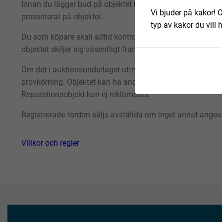
Innan du lägger bud på objektet bör du göra en egen gransk
Vi bjuder på kakor! O
presenterat på objektet.
typ av kakor du vill 
Du som köpare skall alltid kontrollera objektet vid avhäm
objektet skiljer sig väsentligt från objektsbeskrivningen 
Om det i auktionsunderlaget uttrycks att objektet är ett repa
provkörning. Objektet kan ha andra fel än de som har besk
Reparationsobjekt kan ej reklameras.
Registrerade fordon säljs avställda om inget annat anges
Villkor och regler