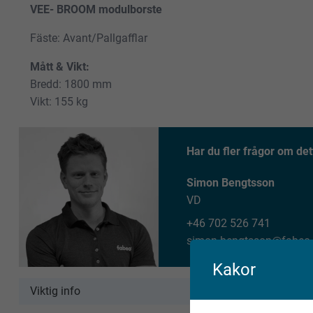
VEE- BROOM modulborste
Fäste: Avant/Pallgafflar
Mått & Vikt:
Bredd: 1800 mm
Vikt: 155 kg
Har du fler frågor om det
Simon Bengtsson
VD
+46 702 526 741
simon.bengtsson@fabeo.
Kakor
Viktig info