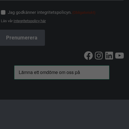
Jag godkänner integritetspolicyn.
(Obligatoriskt)
Läs vår
Integritetspolicy här
Facebook
Instag
Linke
Yo