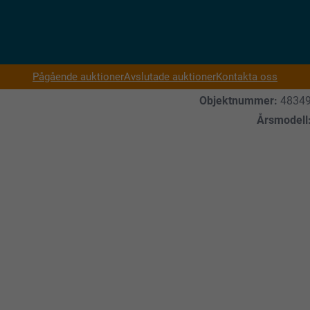
Pågående auktioner
Avslutade auktioner
Kontakta oss
Objektnummer:
4834
Årsmodell