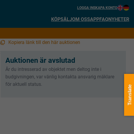
LOGGA IN
SKAPA KONTO
KÖP
SÄLJ
OM OSS
APP
FAQ
NYHETER
Kopiera länk till den här auktionen
9
:
Auktionen är avslutad
Är du intresserad av objektet men deltog inte i
budgivningen, var vänlig kontakta ansvarig mäklare
för aktuell status.
Translate