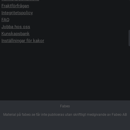
Fraktförfrågan
Integritetspolicy
FAQ
Jobba hos oss
Kunskapsbank
Inställningar för kakor
Fabeo
Material på fabeo.se får inte publiceras utan skriftligt medgivande av Fabeo AB