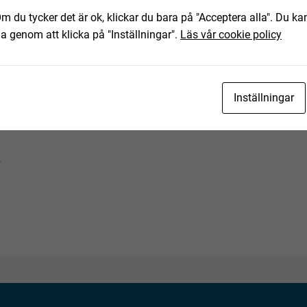
ning av det text-, bild- och filmmaterial som finns
m du tycker det är ok, klickar du bara på "Acceptera alla". Du kan
ha genom att klicka på "Inställningar".
Läs vår cookie policy
tning. Eventuella anmärkningar härefter beaktas inte. Om
skall Fabeo kontaktas innan objektet transporteras.
rationsobjekt, har det ej fått en fullständig kontroll eller
Inställningar
rivits och detta bör beaktas vid budgivning.
.