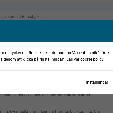
 Säljs som ett Rep.objekt
ta objekt?
m du tycker det är ok, klickar du bara på "Acceptera alla". Du kan
ha genom att klicka på "Inställningar".
Läs vår cookie policy
se
Inställningar
ning av det text-, bild- och filmmaterial som finns
tning. Eventuella anmärkningar härefter beaktas inte. Om