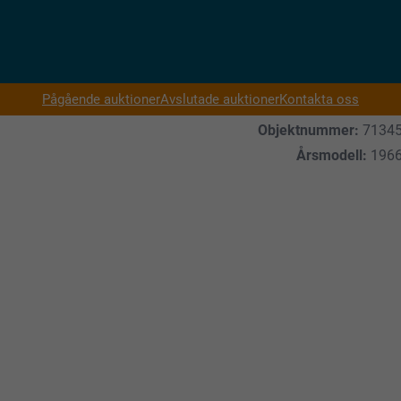
Pågående auktioner
Avslutade auktioner
Kontakta oss
Objektnummer:
7134
Årsmodell:
196