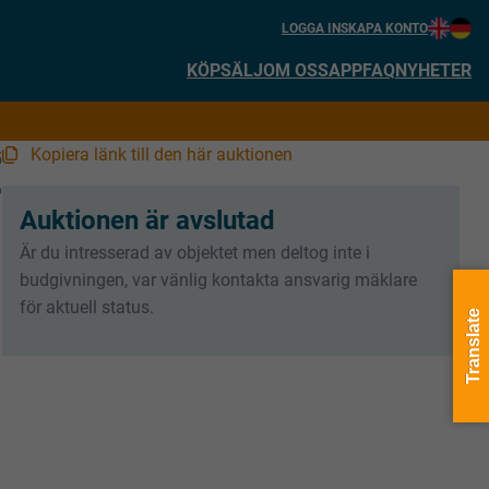
LOGGA IN
SKAPA KONTO
KÖP
SÄLJ
OM OSS
APP
FAQ
NYHETER
Kopiera länk till den här auktionen
5
6
Auktionen är avslutad
Är du intresserad av objektet men deltog inte i
budgivningen, var vänlig kontakta ansvarig mäklare
för aktuell status.
Translate