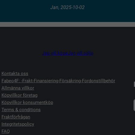
Jan, 2025-10-02
Jag vill köpa
Jag vill sälja
Kontakta oss
Fabeo4F: -Frakt-Finansiering-Försäkring-Fordonstillbehör
Allmänna villkor
Köpvillkor företag
Köpvillkor konsumentköp
Terms & conditions
Fraktförfrågan
Integritetspolicy
FAQ