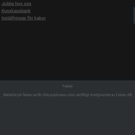
Jobba hos oss
Kunskapsbank
Inställningar för kakor
Fabeo
Material på fabeo.se får inte publiceras utan skriftligt medgivande av Fabeo AB