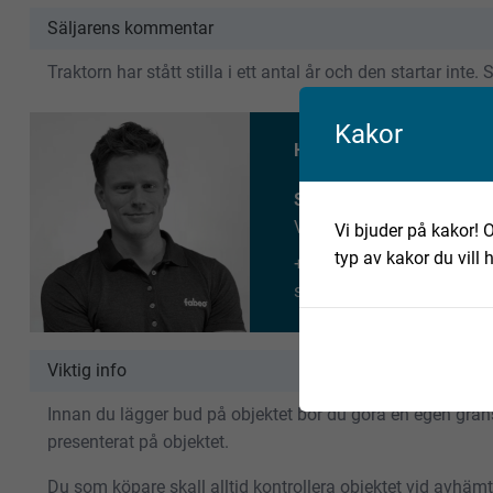
Säljarens kommentar
Traktorn har stått stilla i ett antal år och den startar inte.
Kakor
Har du fler frågor om det
Simon Bengtsson
VD
Vi bjuder på kakor! O
typ av kakor du vill 
+46 702 526 741
simon.bengtsson@fabeo.
Viktig info
Innan du lägger bud på objektet bör du göra en egen gransk
presenterat på objektet.
Du som köpare skall alltid kontrollera objektet vid avhäm