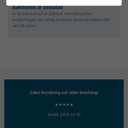
Auktionen är avslutad
Är du intresserad av objektet men deltog inte i
budgivningen, var vänlig kontakta ansvarig mäklare för
aktuell status.
Enkel försäljning och säker betalning!
★★★★★
André, 2025-10-10