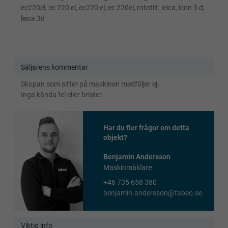
ec220el, ec 220 el, ec220 el, ec 220el, rototilt, leica, icon 3 d,
leica 3d
Säljarens kommentar
Skopan som sitter på maskinen medföljer ej.
Inga kända fel eller brister.
Har du fler frågor om detta
objekt?
Benjamin Andersson
Maskinmäklare
+46 735 658 380
benjamin.andersson@fabeo.se
Viktig info