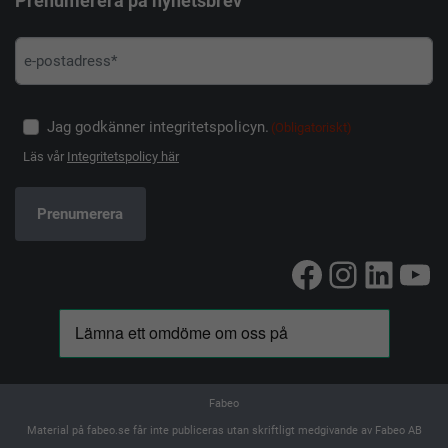
Prenumerera på nyhetsbrev
Jag godkänner integritetspolicyn.
(Obligatoriskt)
Läs vår
Integritetspolicy här
Facebook
Instag
Linke
Yo
Fabeo
Material på fabeo.se får inte publiceras utan skriftligt medgivande av Fabeo AB