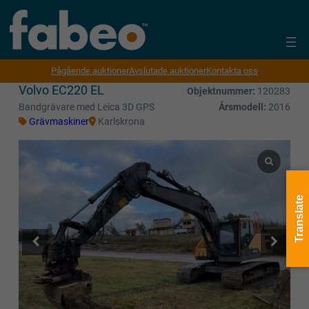
Pågående auktioner
Avslutade auktioner
Kontakta oss
Volvo EC220 EL
Objektnummer:
120283
Bandgrävare med Leica 3D GPS
Årsmodell:
2016
Grävmaskiner
Karlskrona
Translate