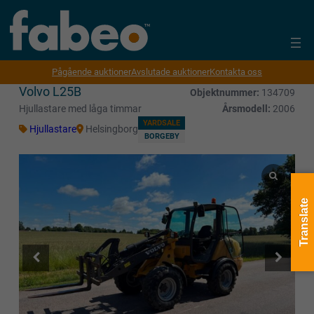
Pågående auktioner
Avslutade auktioner
Kontakta oss
Volvo L25B
Objektnummer:
134709
Hjullastare med låga timmar
Årsmodell:
2006
YARDSALE
Hjullastare
Helsingborg
BORGEBY
Translate