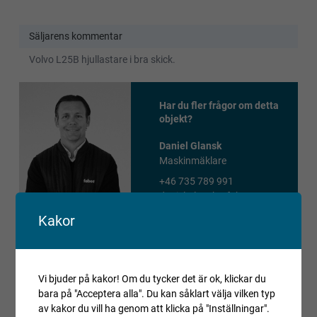
Säljarens kommentar
Volvo L25B hjullastare i bra skick.
Har du fler frågor om detta
objekt?
Daniel Glansk
Maskinmäklare
+46 735 789 991
daniel.glansk@fabeo.se
Kakor
Viktig info
Innan du lägger bud på objektet bör du göra en egen
Vi bjuder på kakor! Om du tycker det är ok, klickar du
granskning av det text-, bild- och filmmaterial som finns
bara på "Acceptera alla". Du kan såklart välja vilken typ
presenterat på objektet.
av kakor du vill ha genom att klicka på "Inställningar".