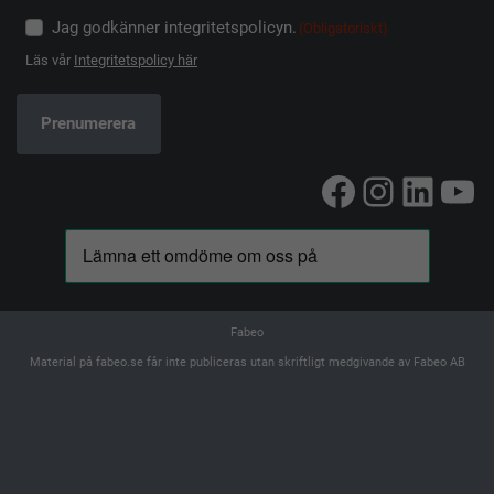
Jag godkänner integritetspolicyn.
(Obligatoriskt)
Läs vår
Integritetspolicy här
Facebook
Instag
Linke
Yo
Fabeo
Material på fabeo.se får inte publiceras utan skriftligt medgivande av Fabeo AB