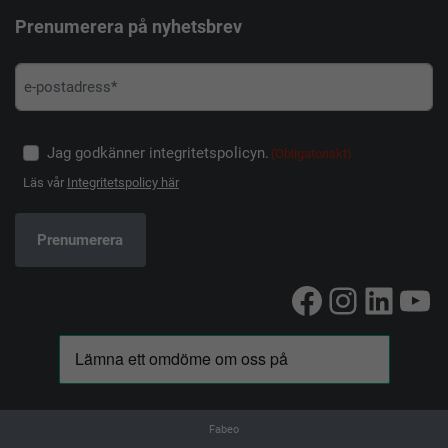
Prenumerera på nyhetsbrev
Jag godkänner integritetspolicyn.
(Obligatoriskt)
Läs vår
Integritetspolicy här
Facebook
Instag
Linke
Yo
Fabeo