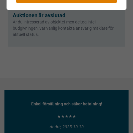
Auktionen är avslutad
Är du intresserad av objektet men deltog inte i
budgivningen, var vänlig kontakta ansvarig mäklare för
aktuell status.
Enkel försäljning och säker betalning!
★★★★★
André, 2025-10-10