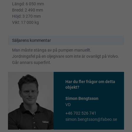
Längd: 6 050 mm
Bredd: 2 490 mm
Höjd: 3 270 mm
Vikt: 17 000 kg
Säljarens kommentar
Man måste stänga av på pumpen manuellt.
Jordningsfel på en oljegivare som inte är ovanligt på Volvo.
Går annars superfint.
Har du fler frågor om detta
objekt?
Simon Bengtsson
VD
+46 702 526 741
simon.bengtsson@fabeo.se