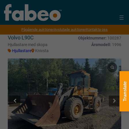
Pågående auktioner
Avslutade auktioner
Kontakta oss
Volvo L90C
Objektnummer:
100287
Hjullastare med skopa
Årsmodell:
1996
Hjullastare
Knivsta
Translate