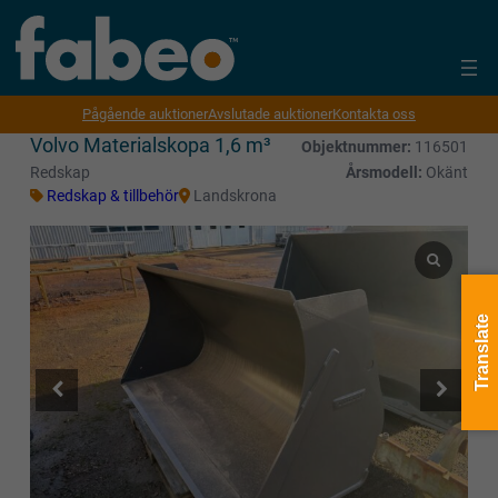
Pågående auktioner
Avslutade auktioner
Kontakta oss
Volvo Materialskopa 1,6 m³
Objektnummer:
116501
Redskap
Årsmodell:
Okänt
Redskap & tillbehör
Landskrona
Translate