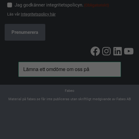
Jag godkänner integritetspolicyn.
(Obligatoriskt)
Läs vår
Integritetspolicy här
Facebook
Instag
Linke
Yo
Fabeo
Material på fabeo.se får inte publiceras utan skriftligt medgivande av Fabeo AB