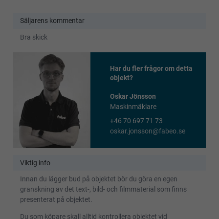
Säljarens kommentar
Bra skick
Har du fler frågor om detta
objekt?
Oskar Jönsson
Maskinmäklare
+46 70 697 71 73
oskar.jonsson@fabeo.se
Viktig info
Innan du lägger bud på objektet bör du göra en egen
granskning av det text-, bild- och filmmaterial som finns
presenterat på objektet.
Du som köpare skall alltid kontrollera objektet vid