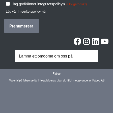
Jag godkänner integritetspolicyn.
(Obligatoriskt)
Läs vår
Integritetspolicy här
Facebook
Instag
Linke
Yo
Fabeo
Material på fabeo.se får inte publiceras utan skriftligt medgivande av Fabeo AB