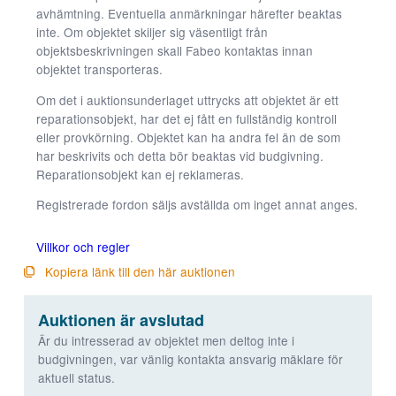
avhämtning. Eventuella anmärkningar härefter beaktas
kommer viss
funktionalitet
inte. Om objektet skiljer sig väsentligt från
att försvinna
objektsbeskrivningen skall Fabeo kontaktas innan
från
objektet transporteras.
hemsidan.
Om det i auktionsunderlaget uttrycks att objektet är ett
reparationsobjekt, har det ej fått en fullständig kontroll
eller provkörning. Objektet kan ha andra fel än de som
Marknadsföring
har beskrivits och detta bör beaktas vid budgivning.
Genom att dela
Reparationsobjekt kan ej reklameras.
med dig av dina
intressen och ditt
Registrerade fordon säljs avställda om inget annat anges.
beteende när du
surfar ökar du
Villkor och regler
chansen att få se
personligt
Kopiera länk till den här auktionen
anpassat innehåll
och erbjudanden.
Auktionen är avslutad
Är du intresserad av objektet men deltog inte i
budgivningen, var vänlig kontakta ansvarig mäklare för
aktuell status.