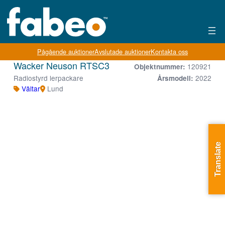
Pågående auktioner
Avslutade auktioner
Kontakta oss
Wacker Neuson RTSC3
120921
Objektnummer:
Radiostyrd lerpackare
2022
Årsmodell:
Vältar
Lund
Translate