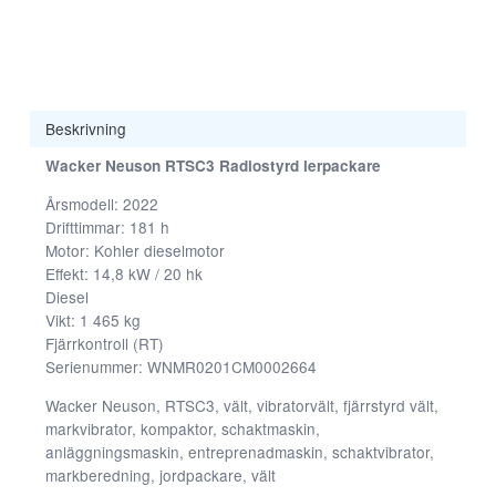
Beskrivning
Wacker Neuson RTSC3 Radiostyrd lerpackare
Årsmodell: 2022
Nödvändiga
Drifttimmar: 181 h
Dessa kakor
Motor: Kohler dieselmotor
går inte att
Effekt: 14,8 kW / 20 hk
välja bort. De
Diesel
behövs för att
Vikt: 1 465 kg
hemsidan
Fjärrkontroll (RT)
över huvud
Serienummer: WNMR0201CM0002664
taget ska
fungera.
Wacker Neuson, RTSC3, vält, vibratorvält, fjärrstyrd vält,
markvibrator, kompaktor, schaktmaskin,
anläggningsmaskin, entreprenadmaskin, schaktvibrator,
Statistik
markberedning, jordpackare, vält
För att vi ska