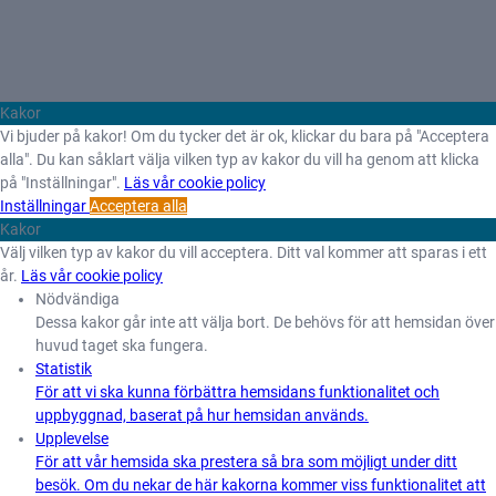
Kakor
Vi bjuder på kakor! Om du tycker det är ok, klickar du bara på "Acceptera
alla". Du kan såklart välja vilken typ av kakor du vill ha genom att klicka
på "Inställningar".
Läs vår cookie policy
Inställningar
Acceptera alla
Kakor
Välj vilken typ av kakor du vill acceptera. Ditt val kommer att sparas i ett
år.
Läs vår cookie policy
Nödvändiga
Dessa kakor går inte att välja bort. De behövs för att hemsidan över
huvud taget ska fungera.
Statistik
För att vi ska kunna förbättra hemsidans funktionalitet och
uppbyggnad, baserat på hur hemsidan används.
Upplevelse
För att vår hemsida ska prestera så bra som möjligt under ditt
besök. Om du nekar de här kakorna kommer viss funktionalitet att