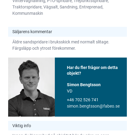
Vinterväghållning, PTO-spridare, Trepunktsspridare,
Traktorspridare, Vägsalt, Sandning, Entreprenad,
Kommunmaskin
Säljarens kommentar
Äldre sandspridare i bruksskick med normalt slitage.
Färgsläpp och ytrost förekommer.
Har du fler frågor om detta
objekt?
Simon Bengtsson
VD
+46 702 526 741
simon.bengtsson@fabeo.se
Viktig info