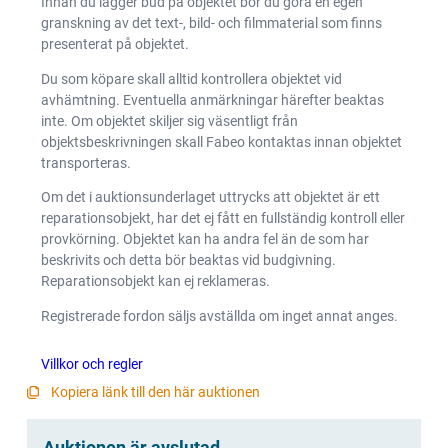
Innan du lägger bud på objektet bör du göra en egen
granskning av det text-, bild- och filmmaterial som finns
presenterat på objektet.
Du som köpare skall alltid kontrollera objektet vid
avhämtning. Eventuella anmärkningar härefter beaktas
inte. Om objektet skiljer sig väsentligt från
objektsbeskrivningen skall Fabeo kontaktas innan objektet
transporteras.
Om det i auktionsunderlaget uttrycks att objektet är ett
reparationsobjekt, har det ej fått en fullständig kontroll eller
provkörning. Objektet kan ha andra fel än de som har
beskrivits och detta bör beaktas vid budgivning.
Reparationsobjekt kan ej reklameras.
Registrerade fordon säljs avställda om inget annat anges.
Villkor och regler
Kopiera länk till den här auktionen
Auktionen är avslutad