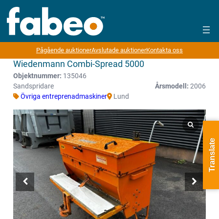
Pågående auktioner
Avslutade auktioner
Kontakta oss
Wiedenmann Combi-Spread 5000
Objektnummer:
135046
Sandspridare
Årsmodell:
2006
Övriga entreprenadmaskiner
Lund
Translate