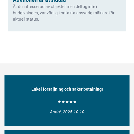
Är du intresserad av objektet men deltog inte i
budgivningen, var vänlig kontakta ansvarig mäklare för
aktuell status.
Enkel försäljning och säker betalning!
★★★★★
André, 2025-10-10