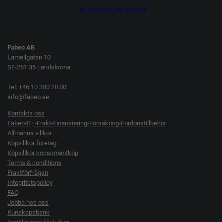
Jag vill köpa
Jag vill sälja
Fabeo AB
Lamellgatan 10
SE-261 35 Landskrona
Tel: +46 10 300 28 00
info@fabeo.se
Kontakta oss
Fabeo4F: -Frakt-Finansiering-Försäkring-Fordonstillbehör
Allmänna villkor
Köpvillkor företag
Köpvillkor konsumentköp
Terms & conditions
Fraktförfrågan
Integritetspolicy
FAQ
Jobba hos oss
Kunskapsbank