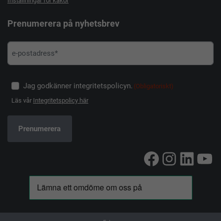
Inställningar för kakor
Prenumerera på nyhetsbrev
Jag godkänner integritetspolicyn.
(Obligatoriskt)
Läs vår
Integritetspolicy här
Facebook
Instag
Linke
Yo