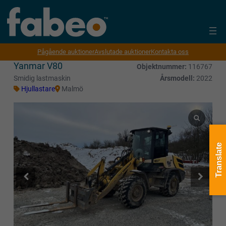
Pågående auktioner
Avslutade auktioner
Kontakta oss
Yanmar V80
Objektnummer:
116767
Smidig lastmaskin
Årsmodell:
2022
Hjullastare
Malmö
Translate