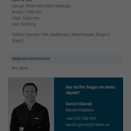
Längd: 5006 mm (utan redskap)
Bredd: 1780 mm
Höjd: 2640 mm
Vikt: 5500 Kg
Fabeo, Yanmar, V80, Hjullastare, Wheel loader, Stage V,
Steg 5
Säljarens kommentar
Bra skick
Har du fler frågor om detta
objekt?
Daniel Glansk
Maskinmäklare
+46 735 789 991
daniel.glansk@fabeo.se