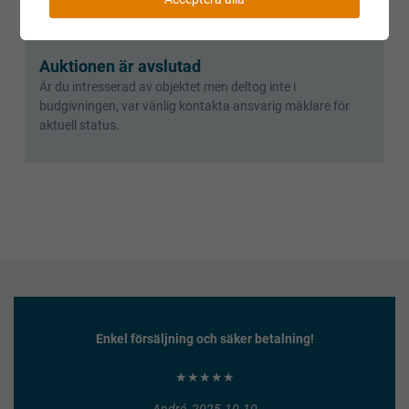
Kopiera länk till den här auktionen
Auktionen är avslutad
Är du intresserad av objektet men deltog inte i
budgivningen, var vänlig kontakta ansvarig mäklare för
aktuell status.
Enkel försäljning och säker betalning!
★★★★★
André, 2025-10-10