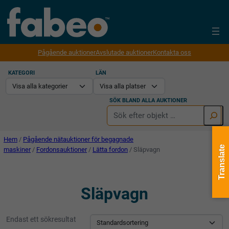
Pågående auktioner
Avslutade auktioner
Kontakta oss
KATEGORI
LÄN
SÖK BLAND ALLA AUKTIONER
Hem
/
Pågående nätauktioner för begagnade
Translate
maskiner
/
Fordonsauktioner
/
Lätta fordon
/ Släpvagn
Släpvagn
Endast ett sökresultat