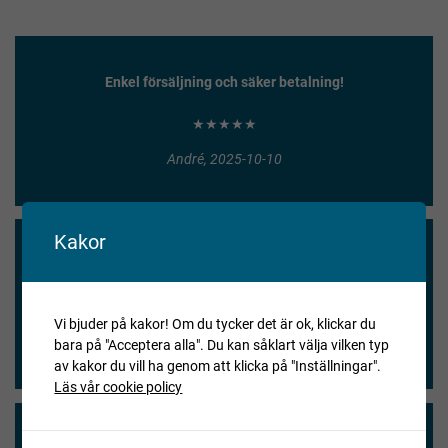
Enkel försäljning och säker betalning!
★★★★★
André, 2025-10-10
Kakor
Smidig hantering, bra mäklare & ett bra pris!!
★★★★★
Vi bjuder på kakor! Om du tycker det är ok, klickar du
Jan, 2025-10-02
bara på "Acceptera alla". Du kan såklart välja vilken typ
av kakor du vill ha genom att klicka på "Inställningar".
Läs vår cookie policy