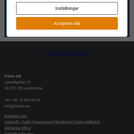
Vi blev nöjda och våra köpare också.
Inställningar
★★★★★
Henry Vitlycke Museum, 2025-04-15
Acceptera alla
Jag vill köpa
Jag vill sälja
Fabeo AB
Lamellgatan 10
SE-261 35 Landskrona
Tel: +46 10 300 28 00
info@fabeo.se
Kontakta oss
Fabeo4F: -Frakt-Finansiering-Försäkring-Fordonstillbehör
Allmänna villkor
Köpvillkor företag