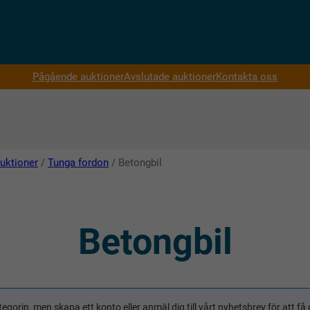
Pågående auktioner
Avslutade auktioner
Kontakta oss
uktioner
/
Tunga fordon
/ Betongbil
Betongbil
tegorin, men skapa ett konto eller anmäl dig till vårt nyhetsbrev för att 