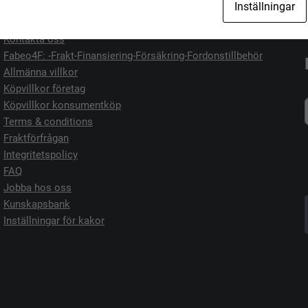
Inställningar
Kontakta oss
Fabeo4F: -Frakt-Finansiering-Försäkring-Fordonstillbehör
Allmänna villkor
Köpvillkor företag
Köpvillkor konsumentköp
Terms & conditions
Fraktförfrågan
Integritetspolicy
FAQ
Jobba hos oss
Kunskapsbank
Inställningar för kakor