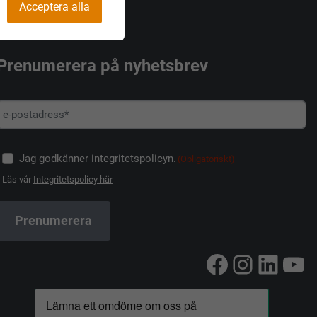
Acceptera alla
Prenumerera på nyhetsbrev
Jag godkänner integritetspolicyn.
(Obligatoriskt)
Läs vår
Integritetspolicy här
Facebook
Instag
Linke
Yo