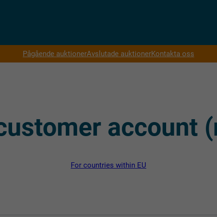
Pågående auktioner
Avslutade auktioner
Kontakta oss
customer account 
For countries within EU