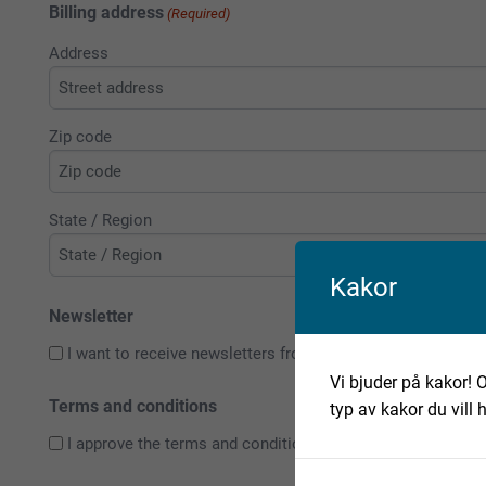
Billing address
(Required)
Address
Zip code
State / Region
Kakor
Newsletter
I want to receive newsletters from Fabeo
Vi bjuder på kakor! O
Terms and conditions
typ av kakor du vill 
I approve the terms and conditions