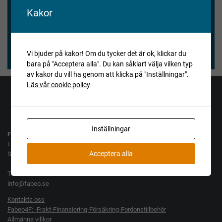
Vi blev nöjda och våra köpare också.
Kakor
★★★★★
Henry Vitlycke Museum, 2025-04-15
Vi bjuder på kakor! Om du tycker det är ok, klickar du
bara på "Acceptera alla". Du kan såklart välja vilken typ
av kakor du vill ha genom att klicka på "Inställningar".
Läs vår cookie policy
Jag vill köpa
Jag vill sälja
Inställningar
Fabeo AB
Lamellgatan 10
Acceptera alla
SE-261 35 Landskrona
Tel: +46 10 300 28 00
info@fabeo.se
Kontakta oss
Fabeo4F: -Frakt-Finansiering-Försäkring-Fordonstillbehör
Allmänna villkor