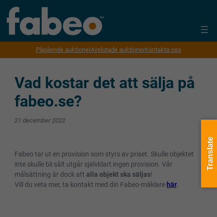
Pågående auktioner
Avslutade auktioner
Kontakta oss
Vad kostar det att sälja på
fabeo.se?
21 december 2022
Translate
Fabeo tar ut en provision som styrs av priset. Skulle objektet
inte skulle bli sålt utgår självklart ingen provision. Vår
målsättning är dock att
alla objekt ska säljas
!
Vill du veta mer, ta kontakt med din Fabeo-mäklare
här
.