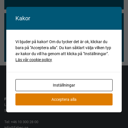
Kakor
Vi blev nöjda och våra köpare också.
★★★★★
Vi bjuder på kakor! Om du tycker det är ok, klickar du
bara på "Acceptera alla". Du kan såklart välja vilken typ
Henry Vitlycke Museum, 2025-04-15
av kakor du vill ha genom att klicka på "Inställningar".
Läs vår cookie policy
Jag vill köpa
Jag vill sälja
Inställningar
Fabeo AB
Acceptera alla
Lamellgatan 10
SE-261 35 Landskrona
Tel: +46 10 300 28 00
info@fabeo.se