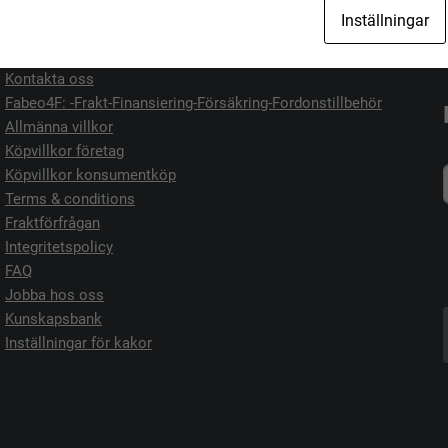
Jag vill köpa
Jag vill sälja
Inställningar
Kontakta oss
Fabeo4F: -Frakt-Finansiering-Försäkring-Fordonstillbehör
Allmänna villkor
Köpvillkor företag
Köpvillkor konsumentköp
Terms & conditions
Fraktförfrågan
Integritetspolicy
FAQ
Jobba hos oss
Kunskapsbank
Inställningar för kakor