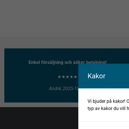
Enkel försäljning och säker betalning!
Kakor
★★★★★
André, 2025-10-10
Vi bjuder på kakor! O
typ av kakor du vill 