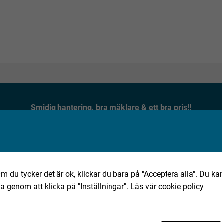
Smidig hantering, bra mäklare & ett bra pris!!
★★★★★
Jan, 2025-10-02
m du tycker det är ok, klickar du bara på "Acceptera alla". Du kan
ha genom att klicka på "Inställningar".
Läs vår cookie policy