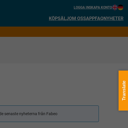
LOGGA IN
SKAPA KONTO
KÖP
SÄLJ
OM OSS
APP
FAQ
NYHETER
Translate
få de senaste nyheterna från Fabeo