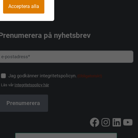
Acceptera alla
Prenumerera på nyhetsbrev
Jag godkänner integritetspolicyn.
(Obligatoriskt)
Läs vår
Integritetspolicy här
Facebook
Instag
Linke
Yo