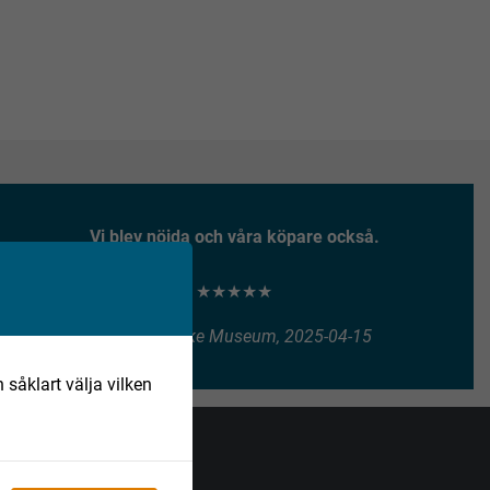
Vi blev nöjda och våra köpare också.
★★★★★
Henry Vitlycke Museum, 2025-04-15
 såklart välja vilken