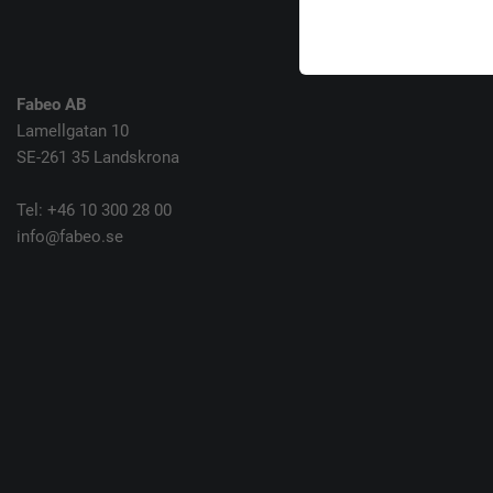
Fabeo AB
Lamellgatan 10
SE-261 35 Landskrona
Tel: +46 10 300 28 00
info@fabeo.se