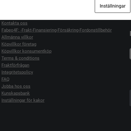
Jag vill köpa
Jag vill sälja
Inställningar
Kontakta oss
Fabeo4F: -Frakt-Finansiering-Försäkring-Fordonstillbehör
Allmänna villkor
Köpvillkor företag
Köpvillkor konsumentköp
Terms & conditions
Fraktförfrågan
Integritetspolicy
FAQ
Jobba hos oss
Kunskapsbank
Inställningar för kakor