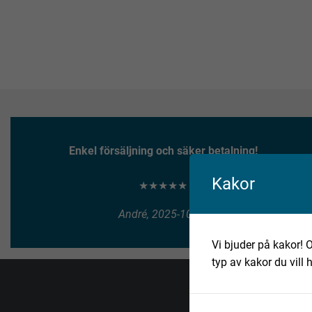
Enkel försäljning och säker betalning!
Kakor
★★★★★
André, 2025-10-10
Vi bjuder på kakor! O
typ av kakor du vill 