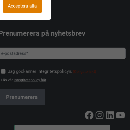
Acceptera alla
Prenumerera på nyhetsbrev
Jag godkänner integritetspolicyn.
(Obligatoriskt)
Läs vår
Integritetspolicy här
Facebook
Instag
Linke
Yo