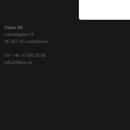
Fabeo AB
Lamellgatan 10
SE-261 35 Landskrona
Tel: +46 10 300 28 00
info@fabeo.se