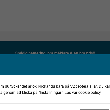
Smidig hantering, bra mäklare & ett bra pris!!
★★★★★
Jan, 2025-10-02
m du tycker det är ok, klickar du bara på "Acceptera alla". Du kan
ha genom att klicka på "Inställningar".
Läs vår cookie policy