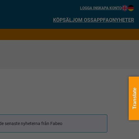
LOGGA IN
SKAPA KONTO
KÖP
SÄLJ
OM OSS
APP
FAQ
NYHETER
Translate
få de senaste nyheterna från Fabeo