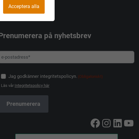
Acceptera alla
Prenumerera på nyhetsbrev
Jag godkänner integritetspolicyn.
(Obligatoriskt)
Läs vår
Integritetspolicy här
Facebook
Instag
Linke
Yo