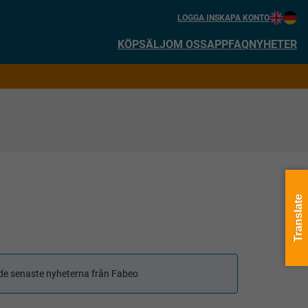
LOGGA IN
SKAPA KONTO
KÖP
SÄLJ
OM OSS
APP
FAQ
NYHETER
Translate
få de senaste nyheterna från Fabeo