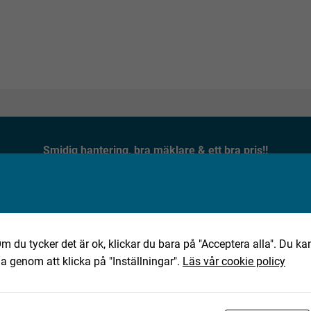
Smidig hantering, bra mäklare & ett bra pris!!
★★★★★
Jan, 2025-10-02
m du tycker det är ok, klickar du bara på "Acceptera alla". Du kan
ha genom att klicka på "Inställningar".
Läs vår cookie policy