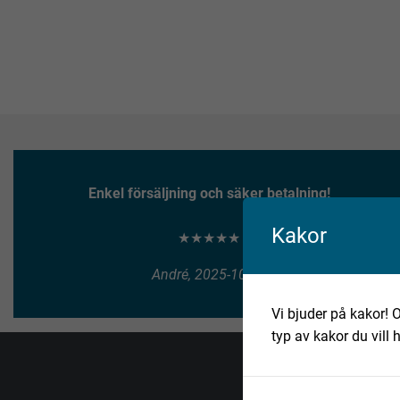
Enkel försäljning och säker betalning!
Kakor
★★★★★
André, 2025-10-10
Vi bjuder på kakor! O
typ av kakor du vill 