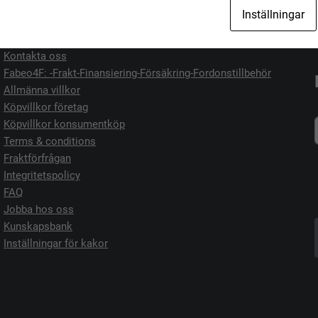
Jag vill köpa
Jag vill sälja
Inställningar
Kontakta oss
Fabeo4F: -Frakt-Finansiering-Försäkring-Fordonstillbehör
Allmänna villkor
Köpvillkor företag
Köpvillkor konsumentköp
Terms & conditions
Fraktförfrågan
Integritetspolicy
FAQ
Jobba hos oss
Kunskapsbank
Inställningar för kakor