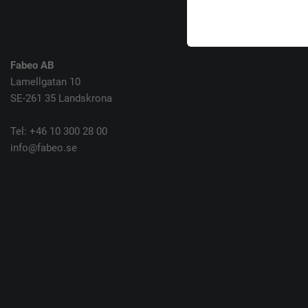
Fabeo AB
Lamellgatan 10
SE-261 35 Landskrona
Tel: +46 10 300 28 00
info@fabeo.se