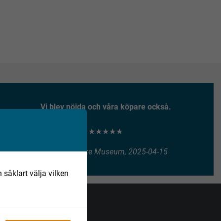
Vi blev nöjda och våra köpare också.
★★★★★
Henry Vitlycke Museum, 2025-04-15
 såklart välja vilken