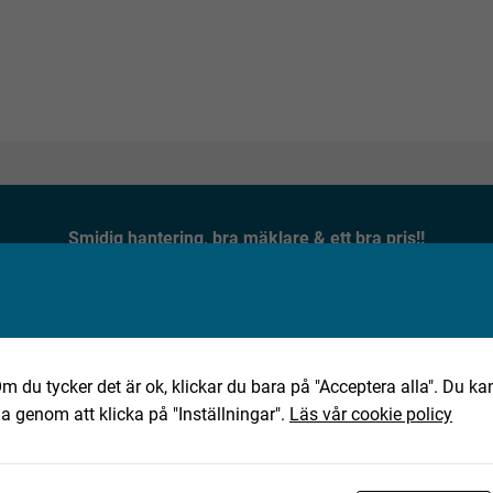
Smidig hantering, bra mäklare & ett bra pris!!
★★★★★
Jan, 2025-10-02
m du tycker det är ok, klickar du bara på "Acceptera alla". Du kan
ha genom att klicka på "Inställningar".
Läs vår cookie policy