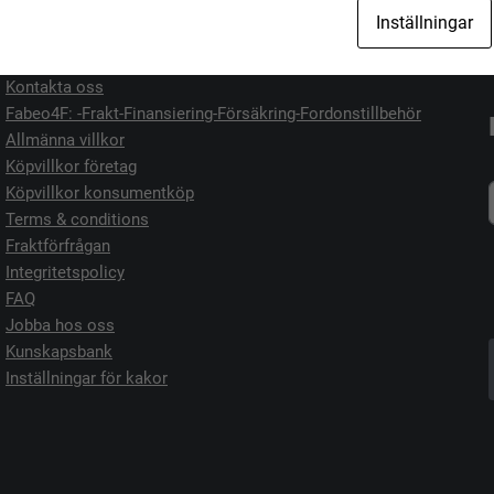
Jag vill köpa
Jag vill sälja
Inställningar
Kontakta oss
Fabeo4F: -Frakt-Finansiering-Försäkring-Fordonstillbehör
Allmänna villkor
Köpvillkor företag
Köpvillkor konsumentköp
Terms & conditions
Fraktförfrågan
Integritetspolicy
FAQ
Jobba hos oss
Kunskapsbank
Inställningar för kakor