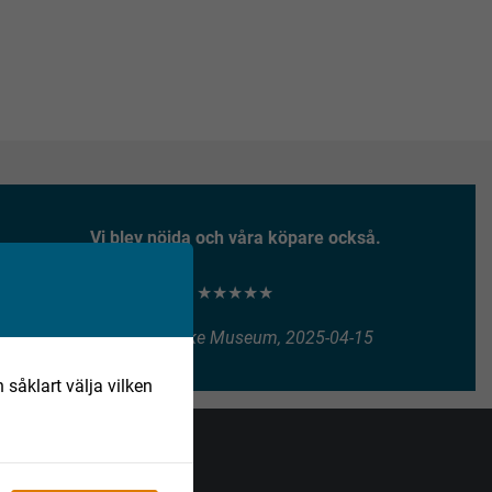
Vi blev nöjda och våra köpare också.
★★★★★
Henry Vitlycke Museum, 2025-04-15
 såklart välja vilken