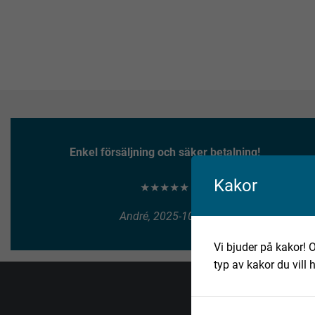
Enkel försäljning och säker betalning!
Kakor
★★★★★
André, 2025-10-10
Vi bjuder på kakor! O
typ av kakor du vill 