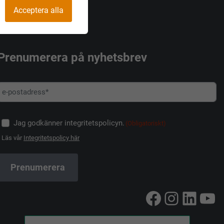
Acceptera alla
Prenumerera på nyhetsbrev
Jag godkänner integritetspolicyn.
(Obligatoriskt)
Läs vår
Integritetspolicy här
Facebook
Instag
Linke
Yo