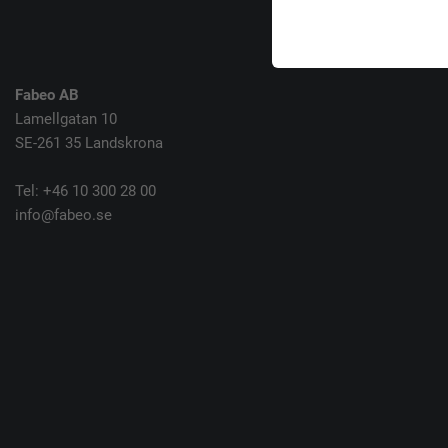
Fabeo AB
Lamellgatan 10
SE-261 35 Landskrona
Tel: +46 10 300 28 00
info@fabeo.se