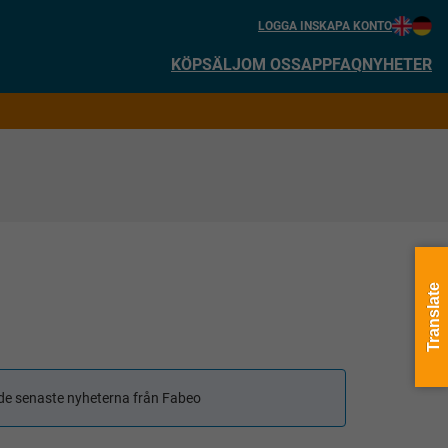
LOGGA IN
SKAPA KONTO
KÖP
SÄLJ
OM OSS
APP
FAQ
NYHETER
Translate
få de senaste nyheterna från Fabeo