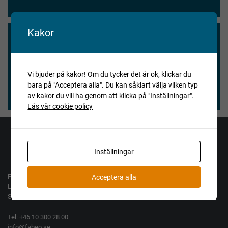
Kakor
Vi blev nöjda och våra köpare också.
★★★★★
Vi bjuder på kakor! Om du tycker det är ok, klickar du
bara på "Acceptera alla". Du kan såklart välja vilken typ
Henry Vitlycke Museum, 2025-04-15
av kakor du vill ha genom att klicka på "Inställningar".
Läs vår cookie policy
Jag vill köpa
Jag vill sälja
Inställningar
Fabeo AB
Acceptera alla
Lamellgatan 10
SE-261 35 Landskrona
Tel: +46 10 300 28 00
info@fabeo.se