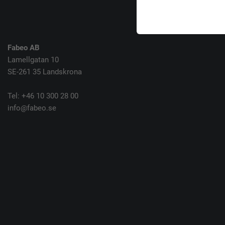
Fabeo AB
Lamellgatan 10
SE-261 35 Landskrona
Tel: +46 10 300 28 00
info@fabeo.se