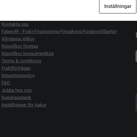
Jag vill köpa
Jag vill sälja
Inställningar
Kontakta oss
Fabeo4F: -Frakt-Finansiering-Försäkring-Fordonstillbehör
Allmänna villkor
Köpvillkor företag
Köpvillkor konsumentköp
Terms & conditions
Fraktförfrågan
Integritetspolicy
FAQ
Jobba hos oss
Kunskapsbank
Inställningar för kakor