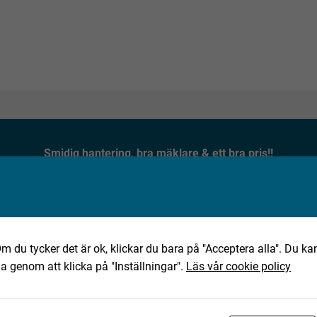
Smidig hantering, bra mäklare & ett bra pris!!
★★★★★
Jan, 2025-10-02
m du tycker det är ok, klickar du bara på "Acceptera alla". Du kan
ha genom att klicka på "Inställningar".
Läs vår cookie policy