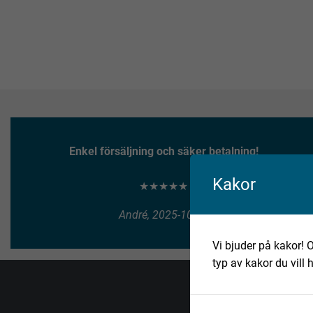
Enkel försäljning och säker betalning!
Kakor
★★★★★
André, 2025-10-10
Vi bjuder på kakor! O
typ av kakor du vill 