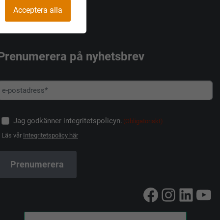
Acceptera alla
Prenumerera på nyhetsbrev
Jag godkänner integritetspolicyn.
(Obligatoriskt)
Läs vår
Integritetspolicy här
Facebook
Instag
Linke
Yo