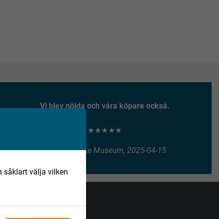
Vi blev nöjda och våra köpare också.
★★★★★
Henry Vitlycke Museum, 2025-04-15
 såklart välja vilken