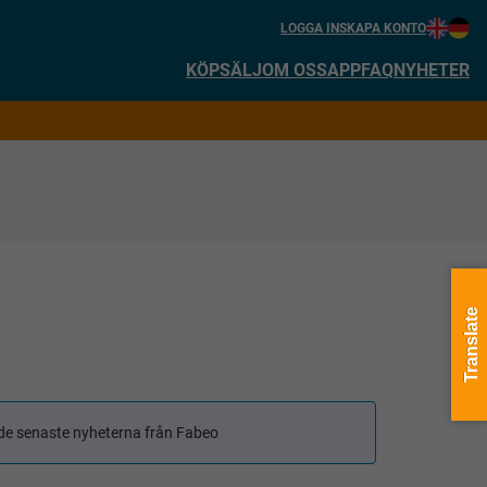
LOGGA IN
SKAPA KONTO
KÖP
SÄLJ
OM OSS
APP
FAQ
NYHETER
Translate
få de senaste nyheterna från Fabeo