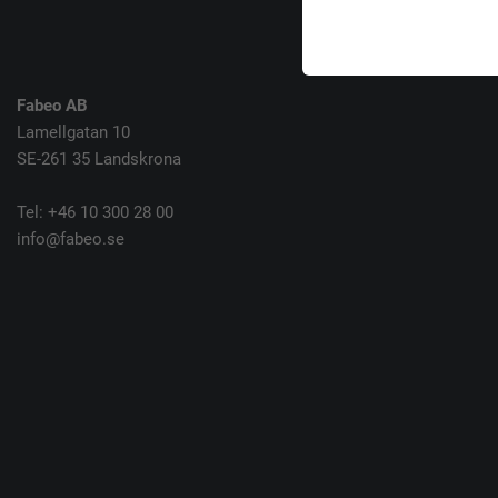
Fabeo AB
Lamellgatan 10
SE-261 35 Landskrona
Tel: +46 10 300 28 00
info@fabeo.se