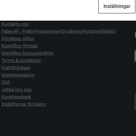
Jag vill köpa
Jag vill sälja
Inställningar
Kontakta oss
Fabeo4F: -Frakt-Finansiering-Försäkring-Fordonstillbehör
Allmänna villkor
Köpvillkor företag
Köpvillkor konsumentköp
Terms & conditions
Fraktförfrågan
Integritetspolicy
FAQ
Jobba hos oss
Kunskapsbank
Inställningar för kakor