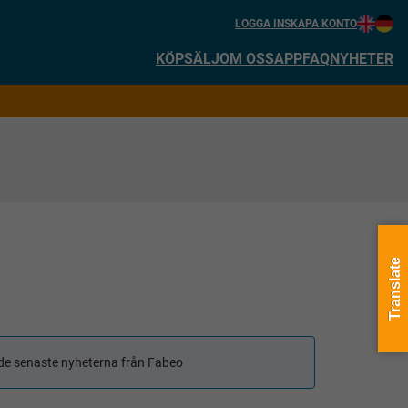
LOGGA IN
SKAPA KONTO
KÖP
SÄLJ
OM OSS
APP
FAQ
NYHETER
Translate
få de senaste nyheterna från Fabeo