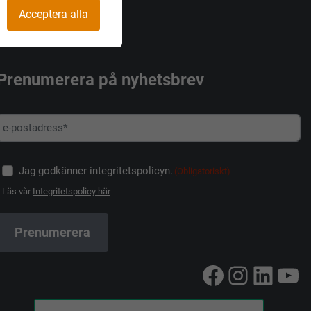
Acceptera alla
Prenumerera på nyhetsbrev
Jag godkänner integritetspolicyn.
(Obligatoriskt)
Läs vår
Integritetspolicy här
Facebook
Instag
Linke
Yo