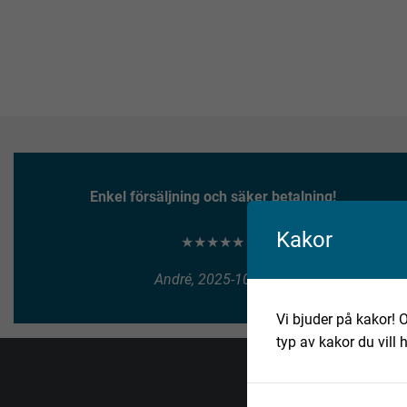
Enkel försäljning och säker betalning!
Kakor
★★★★★
André, 2025-10-10
Vi bjuder på kakor! O
typ av kakor du vill 