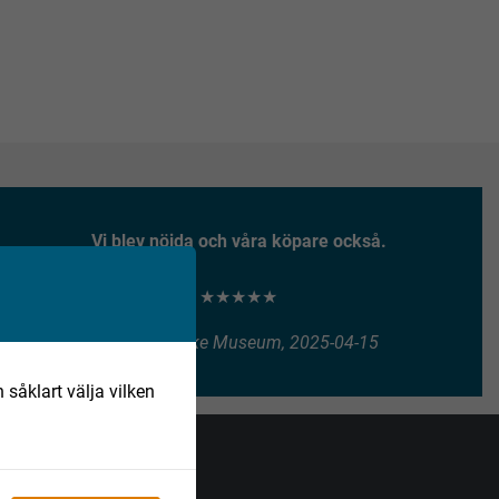
Vi blev nöjda och våra köpare också.
★★★★★
Henry Vitlycke Museum, 2025-04-15
 såklart välja vilken